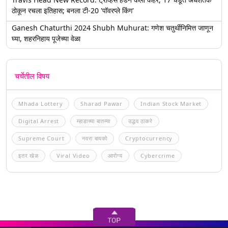
ठोकून रचला इतिहास; बनला टी-20 'पॉवरप्ले किंग'
Ganesh Chaturthi 2024 Shubh Muhurat: गणेश चतुर्थीनिमित्त जाणून
घ्या, शहरनिहाय पूजेच्या वेळा
चर्चेतील विषय
Mhada Lottery
Sharad Pawar
Indian Stock Market
Digital Arrest
म्हाडाच्या बातम्या
उद्धव ठाकरे
Supreme Court
नवरा बायको
Cryptocurrency
इतर खेळ
Viral Video
आरोग्य
Cybercrime