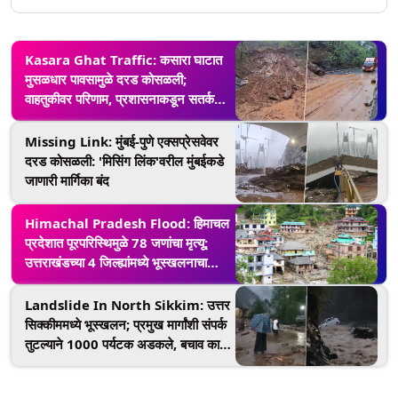
Kasara Ghat Traffic: कसारा घाटात
मुसळधार पावसामुळे दरड कोसळली;
वाहतुकीवर परिणाम, प्रशासनाकडून सतर्कतेचे
आवाहन
Missing Link: मुंबई-पुणे एक्सप्रेसवेवर
दरड कोसळली: 'मिसिंग लिंक'वरील मुंबईकडे
जाणारी मार्गिका बंद
Himachal Pradesh Flood: हिमाचल
प्रदेशात पूरपरिस्थिमुळे 78 जणांचा मृत्यू;
उत्तराखंडच्या 4 जिल्ह्यांमध्ये भूस्खलनाचा
इशारा
Landslide In North Sikkim: उत्तर
सिक्कीममध्ये भूस्खलन; प्रमुख मार्गांशी संपर्क
तुटल्याने 1000 पर्यटक अडकले, बचाव कार्य
सुरू