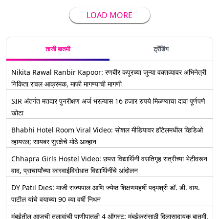
LOAD MORE
ताजी बातमी
ट्रेंडिंग
Nikita Rawal Ranbir Kapoor: रणबीर कपूरच्या जुन्या वक्तव्यावर अभिनेत्री
निकिता रावल आक्रमक, माफी मागण्याची मागणी
SIR अंतर्गत मतदार पुनरीक्षण अर्ज भरल्यास 16 हजार रुपये मिळण्याचा दावा पूर्णपणे
खोटा
Bhabhi Hotel Room Viral Video: सोशल मीडियावर हॉटेलमधील व्हिडिओ
व्हायरल; सायबर सुरक्षेचे मोठे आव्हान
Chhapra Girls Hostel Video: छपरा विद्यार्थिनी वसतिगृह रात्रीच्या भेटीवरून
वाद, प्राचार्यांच्या कारवाईविरोधात विद्यार्थिनींचे आंदोलन
DY Patil Dies: माजी राज्यपाल आणि ज्येष्ठ शिक्षणमहर्षी पद्मश्री डॉ. डी. वाय.
पाटील यांचे वयाच्या 90 व्या वर्षी निधन
मुंबईतील आजची तलावांची पाणीपातळी 4 ऑगस्ट: मुंबईकरांसाठी दिलासादायक बातमी,