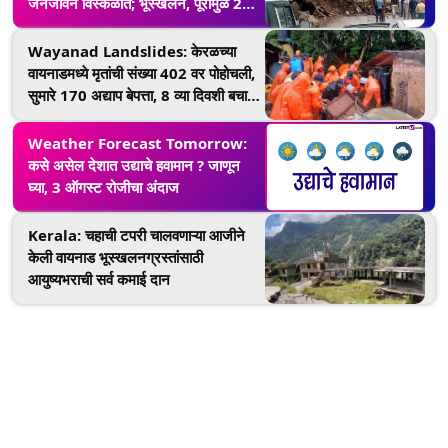
जनजीवन विस्कळीत; भूस्खलन, पूरामुळे 288
रस्ते बंद
Wayanad Landslides: केरळच्या
वायनाडमध्ये मृतांची संख्या 402 वर पोहोचली,
सुमारे 170 अद्याप बेपत्ता, 8 व्या दिवशी बचाव
कार्य सुरू
Weather Forecast Tomorrow:
कसे असेल देशात उद्याचे हवामान ? जाणून
घ्या, 3 ऑगस्ट रोजीचा अंदाज
Kerala: चहाची टपरी चालवणाऱ्या आजीने
केली वायनाड भूस्खलनग्रस्तांसाठी
आयुष्यभराची सर्व कमाई दान