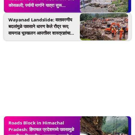
कोसळली; पर्यायी मार्गाने यात्रा सुरू
(Watch Video)
Wayanad Landslide: वातावरणीय
बदलांमुळे पावसाने धारण केले रौद्र रूप;
वायनाड भूस्खलन आपत्तीवर शास्त्रज्ञांचा
धक्कादायक दावा
Roads Block in Himachal
Pradesh: हिमाचल प्रदेशमध्ये पावसामुळे