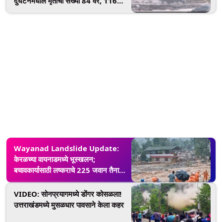
दुर्घटनेमधील मृतांची संख्या 84 वर, 116
जखमींची नोंद, राज्यात दोन दिवसांचा शोक
जाहीर- Reports
Wayanad Landslide Update:
केरळच्या वायनाडमध्ये भूस्खलन;
बचावकार्यासाठी लष्कराचे 225 जवान तैनात,
45 जणांचा मृत्यू, 70 जखमी
VIDEO: सोनप्रयागमध्ये डोंगर कोसळला!
उत्तराखंडमध्ये मुसळधार पावसाने केला कहर