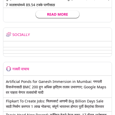
7 जलाशयांमध्ये 89.54 टक्के पाणीसाठा
READ MORE
SOCIALLY
नक्की वाचाच
Artificial Ponds for Ganesh Immersion in Mumbai: गणपती
विसर्जनासाठी BMC 200 हून अधिक कृत्रिम तलाव उभारणार; Google Maps
वर पाहता येणार तलावांची यादी
Flipkart To Create Jobs: फ्लिपकार्ट आगामी Big Billion Days Sale
साठी निर्माण करणार 1 लाख नोकऱ्या; संपूर्ण भारतभर होणार पूर्ती केंद्रांचा विस्तार
Travis Head New Record: ट्रॅव्हिस हेडने केला कहर, 17 चेंडूत अर्धशतक