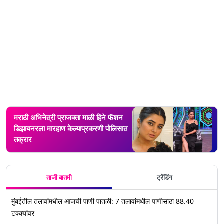
मराठी अभिनेत्री प्राजक्ता माळी हिने फॅशन
डिझायनरला मारहाण केल्याप्रकरणी पोलिसात
तक्रार
ताजी बातमी
ट्रेंडिंग
मुंबईतील तलावांमधील आजची पाणी पातळी: 7 तलावांमधील पाणीसाठा 88.40
टक्क्यांवर