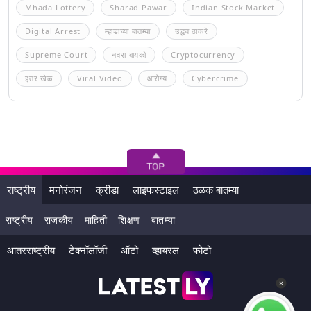
Mhada Lottery
Sharad Pawar
Indian Stock Market
Digital Arrest
म्हाडाच्या बातम्या
उद्धव ठाकरे
Supreme Court
नवरा बायको
Cryptocurrency
इतर खेळ
Viral Video
आरोग्य
Cybercrime
राष्ट्रीय
मनोरंजन
क्रीडा
लाइफस्टाइल
ठळक बातम्या
राष्ट्रीय
राजकीय
माहिती
शिक्षण
बातम्या
आंतरराष्ट्रीय
टेक्नॉलॉजी
ऑटो
व्हायरल
फोटो