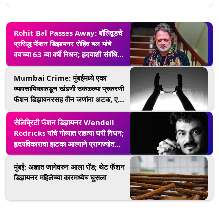
Rohit Bal Passes Away: बॉलिवूडचे
प्रसिद्ध फॅशन डिझायनर रोहित बल यांचे
वयाच्या 63 व्या वर्षी निधन; हृदयाशी संबंधित
आजाराने होते त्रस्त
Mumbai Crime: मुंबईमध्ये एका
व्यावसायिकाकडून खंडणी उकळल्या प्रकरणी
फॅशन डिझायनरसह तीन जणांना अटक, एक
आरोपी फरार
सेलिब्रिटी फॅशन डिझायनर Wendell
Rodricks यांचे गोव्यात राहत्या घरी निधन;
हृदयविकाराचा झटका आल्याने प्राणज्योत
मालवली
मुंबई: अज्ञात जागेवरुन आला रॉड; थेट फॅशन
डिझायनर महिलेच्या कारमध्येच घुसला