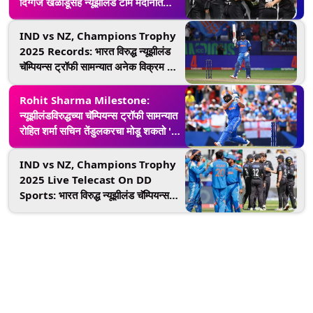
दिग्गज खेळाडूंसह न्यूझीलंड टीम मैदानात
उतरेल; ब्लॅककॅप्सची संभाव्य प्लेइंग इलेव्हन
येथे पहा
IND vs NZ, Champions Trophy
2025 Records: भारत विरुद्ध न्यूझीलंड
चॅम्पियन्स ट्रॉफी सामन्यात अनेक विक्रम मोडू
शकतात; जाणून घ्या
Rohit Sharma Milestone:
न्यूझीलंडविरुद्धच्या चॅम्पियन्स ट्रॉफी सामन्यात
रोहित शर्मा सचिन तेंडुलकरचा मोडू शकतो 'हा'
विक्रम
IND vs NZ, Champions Trophy
2025 Live Telecast On DD
Sports: भारत विरुद्ध न्यूझीलंड चॅम्पियन्स
ट्रॉफी सामन्याचे थेट प्रक्षेपण फ्री डिशवर
उपलब्ध असेल? जाणून घ्या