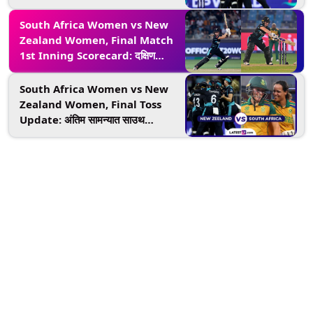
दक्षिण आफ्रिकेला पराभूत करून न्यूझीलंड
बनला T20 वर्ल्ड चॅम्पियन, अमेलिया केरची
South Africa Women vs New
अष्टपैलू खेळी
Zealand Women, Final Match
1st Inning Scorecard: दक्षिण
आफ्रिकेला न्यूझीलंडने दिले 159 धावांचे
लक्ष्य, अमेलिया केर आणि ब्रुक हॉलिडे यांची
South Africa Women vs New
झंझावाती खेळी
Zealand Women, Final Toss
Update: अंतिम सामन्यात साउथ
आफ्रिकेने नाणेफेक जिंकून घेतला
क्षेत्ररक्षणाचा निर्णय, पाहा दोन्ही संघाचे प्लेइंग
11