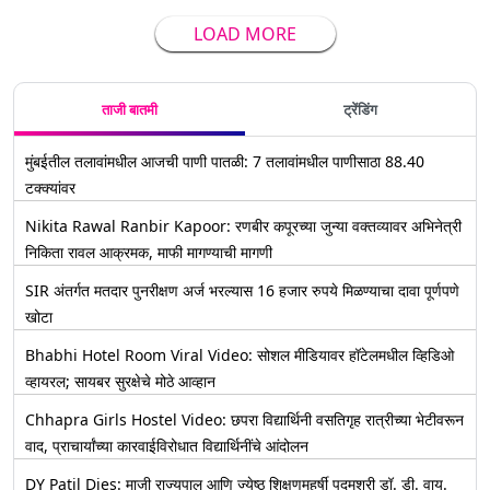
LOAD MORE
ताजी बातमी
ट्रेंडिंग
मुंबईतील तलावांमधील आजची पाणी पातळी: 7 तलावांमधील पाणीसाठा 88.40
टक्क्यांवर
Nikita Rawal Ranbir Kapoor: रणबीर कपूरच्या जुन्या वक्तव्यावर अभिनेत्री
निकिता रावल आक्रमक, माफी मागण्याची मागणी
SIR अंतर्गत मतदार पुनरीक्षण अर्ज भरल्यास 16 हजार रुपये मिळण्याचा दावा पूर्णपणे
खोटा
Bhabhi Hotel Room Viral Video: सोशल मीडियावर हॉटेलमधील व्हिडिओ
व्हायरल; सायबर सुरक्षेचे मोठे आव्हान
Chhapra Girls Hostel Video: छपरा विद्यार्थिनी वसतिगृह रात्रीच्या भेटीवरून
वाद, प्राचार्यांच्या कारवाईविरोधात विद्यार्थिनींचे आंदोलन
DY Patil Dies: माजी राज्यपाल आणि ज्येष्ठ शिक्षणमहर्षी पद्मश्री डॉ. डी. वाय.