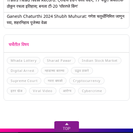
ठोकून रचला इतिहास; बनला टी-20 'पॉवरप्ले किंग'
Ganesh Chaturthi 2024 Shubh Muhurat: गणेश चतुर्थीनिमित्त जाणून
घ्या, शहरनिहाय पूजेच्या वेळा
चर्चेतील विषय
Mhada Lottery
Sharad Pawar
Indian Stock Market
Digital Arrest
म्हाडाच्या बातम्या
उद्धव ठाकरे
Supreme Court
नवरा बायको
Cryptocurrency
इतर खेळ
Viral Video
आरोग्य
Cybercrime