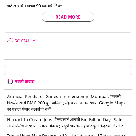
पाटील यांचे वयाच्या 90 व्या वर्षी निधन
READ MORE
SOCIALLY
नक्की वाचाच
Artificial Ponds for Ganesh Immersion in Mumbai: गणपती
विसर्जनासाठी BMC 200 हून अधिक कृत्रिम तलाव उभारणार; Google Maps
वर पाहता येणार तलावांची यादी
Flipkart To Create Jobs: फ्लिपकार्ट आगामी Big Billion Days Sale
साठी निर्माण करणार 1 लाख नोकऱ्या; संपूर्ण भारतभर होणार पूर्ती केंद्रांचा विस्तार
Travis Head New Record: ट्रॅव्हिस हेडने केला कहर, 17 चेंडूत अर्धशतक