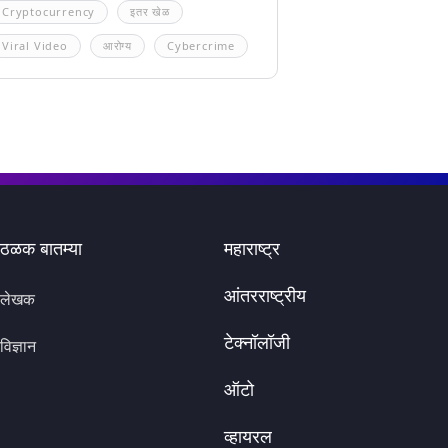
Cryptocurrency
इतर खेळ
Viral Video
आरोग्य
Cybercrime
ठळक बातम्या
महाराष्ट्र
आंतरराष्ट्रीय
लेखक
टेक्नॉलॉजी
विज्ञान
ऑटो
व्हायरल