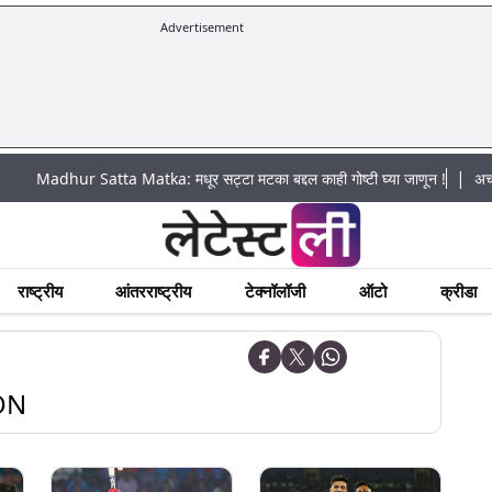
Advertisement
|
hur Satta Matka: मधूर सट्टा मटका बद्दल काही गोष्टी घ्या जाणून !
अचानक पूराचा
राष्ट्रीय
आंतरराष्ट्रीय
टेक्नॉलॉजी
ऑटो
क्रीडा
ON