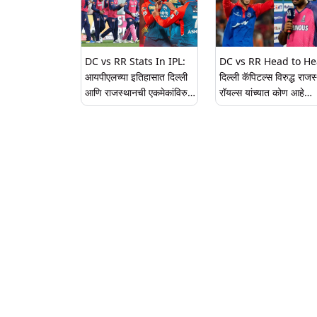
विक्रम
DC vs RR Stats In IPL:
DC vs RR Head to He
आयपीएलच्या इतिहासात दिल्ली
दिल्ली कॅपिटल्स विरुद्ध राजस
आणि राजस्थानची एकमेकांविरुद्ध
रॉयल्स यांच्यात कोण आहे
अशी आहे कामगिरी, दोन्ही
वरचढ? पाहा हेड टू हेड
संघाच्या आकडेवारीवर एक नजर
आकडेवारी