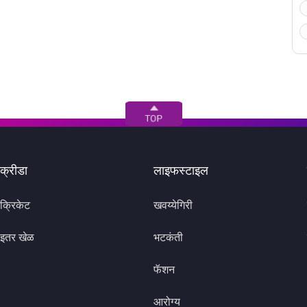
क्रीडा
लाइफस्टाइल
क्रिकेट
खवय्येगिरी
इतर खेळ
भटकंती
फॅशन
आरोग्य