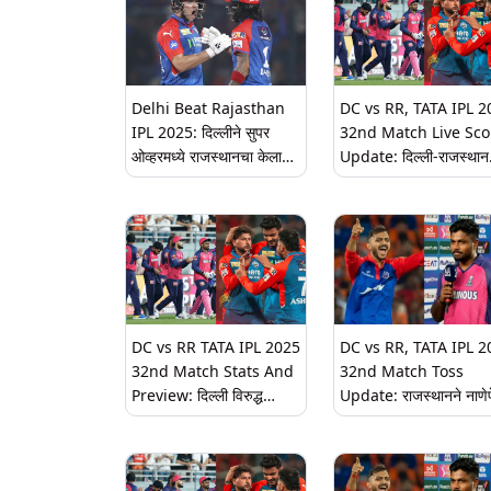
Delhi Beat Rajasthan
DC vs RR, TATA IPL 2
IPL 2025: दिल्लीने सुपर
32nd Match Live Sco
ओव्हरमध्ये राजस्थानचा केला
Update: दिल्ली-राजस्थान
पराभव, स्टब्सने षटकार मारून
सामना रोमांचक मोडवर, आत
मिळवला विजय
सुपर ओव्हरने लागणार निका
DC vs RR TATA IPL 2025
DC vs RR, TATA IPL 2
32nd Match Stats And
32nd Match Toss
Preview: दिल्ली विरुद्ध
Update: राजस्थानने नाणे
राजस्थान सामन्याला थोड्याच
जिंकली, दिल्लीला प्रथम
वेळात होणार सुरुवात, आजच्या
फलंदाजीसाठी केले अंमत्रित;
सामन्यात होऊ शकतात 'हे' मोठे
पाहा दोन्ही संघाची प्लेइंग 11