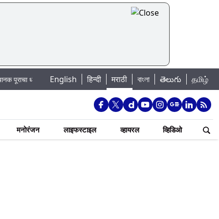
English
हिन्दी
मराठी
বাংলা
తెలుగు
தமிழ்
 धोका: खडकवासला धरणातून मुठानदी पात्रात विसर्ग सुरु; नागरिकांना नदीपात्रात न उतरण्य
मनोरंजन
लाइफस्टाइल
व्हायरल
व्हिडिओ