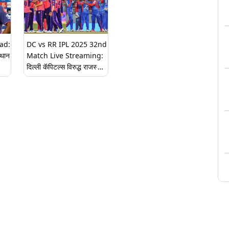
येणार आमनेसामने
ad:
DC vs RR IPL 2025 32nd
्थान
Match Live Streaming:
दिल्ली कॅपिटल्स विरुद्ध राजस्थान
रॉयल्स मध्ये रंगणार रोमांचक
सामना, तुम्ही येथे पाहून घ्या
लाईव्ह सामन्याचा आनंद