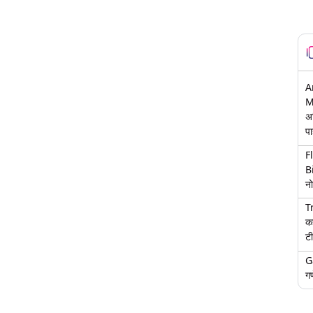
A
M
अ
पा
F
B
नो
T
क
टी
G
गण