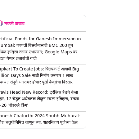
नक्की वाचाच
rtificial Ponds for Ganesh Immersion in
umbai: गणपती विसर्जनासाठी BMC 200 हून
धिक कृत्रिम तलाव उभारणार; Google Maps वर
हता येणार तलावांची यादी
lipkart To Create Jobs: फ्लिपकार्ट आगामी Big
illion Days Sale साठी निर्माण करणार 1 लाख
कऱ्या; संपूर्ण भारतभर होणार पूर्ती केंद्रांचा विस्तार
ravis Head New Record: ट्रॅव्हिस हेडने केला
हर, 17 चेंडूत अर्धशतक ठोकून रचला इतिहास; बनला
-20 'पॉवरप्ले किंग'
anesh Chaturthi 2024 Shubh Muhurat:
ेश चतुर्थीनिमित्त जाणून घ्या, शहरनिहाय पूजेच्या वेळा