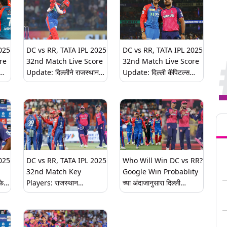
025
DC vs RR, TATA IPL 2025
DC vs RR, TATA IPL 2025
re
32nd Match Live Score
32nd Match Live Score
Update: दिल्लीने राजस्थानला
Update: दिल्ली कॅपिटल्स
ा
दिले 189 धावांचे लक्ष्य, पोरेल-
विरुद्ध राजस्थान रॉयल्स
ल
अक्षरने दाखवली स्फोटक
सामन्याला सुरुवात, एका क्लिकवर
फलंदाजी
येथे पाहा लाईव्ह स्कोरकार्ड
Tren
025
DC vs RR, TATA IPL 2025
Who Will Win DC vs RR?
32nd Match Key
Google Win Probablity
फेक
Players: राजस्थान
च्या अंदाजानुसारा दिल्ली
रॉयल्ससमोर दिल्ली कॅपिटल्सचे
कॅपिटल्स विरुद्ध राजस्थान
आव्हान, सर्वांच्या नजरा असतीय
रॉयल्स यांच्यात कोणाचा वरचष्मा,
'या' दिग्गज खेळांडूवर
TATA IPL 2025 मध्ये आज