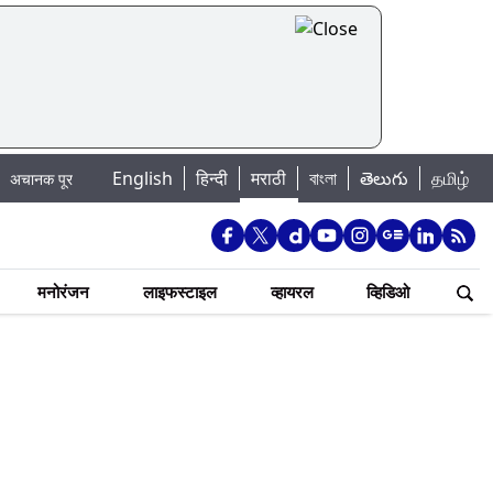
English
हिन्दी
मराठी
বাংলা
తెలుగు
தமிழ்
ाचा धोका: खडकवासला धरणातून मुठानदी पात्रात विसर्ग सुरु; नागरिकांना नदीपात्रात न उत
मनोरंजन
लाइफस्टाइल
व्हायरल
व्हिडिओ