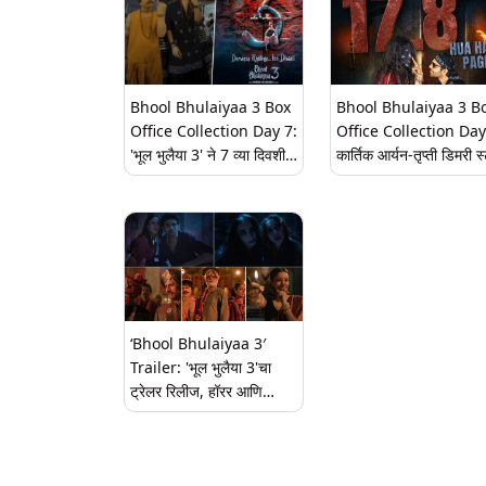
Bhool Bhulaiyaa 3 Box
Bhool Bhulaiyaa 3 B
Office Collection Day 7:
Office Collection Day
'भूल भुलैया 3' ने 7 व्या दिवशी
कार्तिक आर्यन-तृप्ती डिमरी स
'सिंघम अगेन' टाकले मागे, आता
'भूल भुलैया 3'चा बॉक्स
200 कोटींपासून थोडेच दूर
ऑफिसवर दबदबा; भारतात
129.4 कोटींची कमाई
‘Bhool Bhulaiyaa 3′
Trailer: 'भूल भुलैया 3'चा
ट्रेलर रिलीज, हॉरर आणि
कॉमेडीने वाढवली चाहत्यांची
उत्सुकता