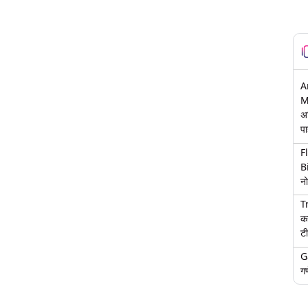
A
M
अ
पा
F
B
नो
T
क
टी
G
गण