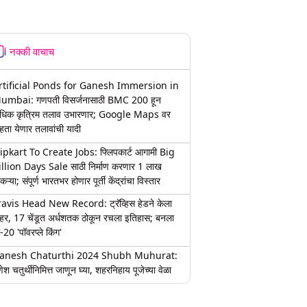
नक्की वाचाच
rtificial Ponds for Ganesh Immersion in
umbai: गणपती विसर्जनासाठी BMC 200 हून
धिक कृत्रिम तलाव उभारणार; Google Maps वर
हता येणार तलावांची यादी
lipkart To Create Jobs: फ्लिपकार्ट आगामी Big
illion Days Sale साठी निर्माण करणार 1 लाख
कऱ्या; संपूर्ण भारतभर होणार पूर्ती केंद्रांचा विस्तार
ravis Head New Record: ट्रॅव्हिस हेडने केला
हर, 17 चेंडूत अर्धशतक ठोकून रचला इतिहास; बनला
-20 'पॉवरप्ले किंग'
anesh Chaturthi 2024 Shubh Muhurat:
ेश चतुर्थीनिमित्त जाणून घ्या, शहरनिहाय पूजेच्या वेळा