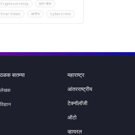
Cryptocurrency
इतर खेळ
Viral Video
आरोग्य
Cybercrime
ठळक बातम्या
महाराष्ट्र
आंतरराष्ट्रीय
लेखक
टेक्नॉलॉजी
विज्ञान
ऑटो
व्हायरल