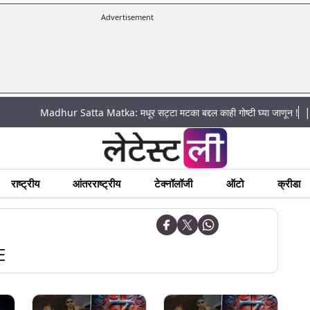
Advertisement
|
Madhur Satta Matka: मधूर सट्टा मटका बद्दल काही गोष्टी घ्या जाणून !
अचानक पूर
राष्ट्रीय
आंतरराष्ट्रीय
टेक्नॉलॉजी
ऑटो
क्रीडा
E