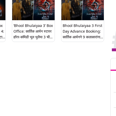
ox
‘Bhool Bhulaiyaa 3’ Box
Bhool Bhulaiyaa 3 First
 4:
Office: कार्तिक आर्यन स्टारर
Day Advance Booking:
्टारर
हॉरर-कॉमेडी भूल भुलैया 3 ची
कार्तिक आर्यनने 9 कलाकारांना
वीकेंडमधे मोठी कमाई; 185.92
पिछाडले, 'भूल भुलैया'ने 'सिंघम
कोटींचा टप्पा पार
अगेन'ला टाकले मागे
Tren