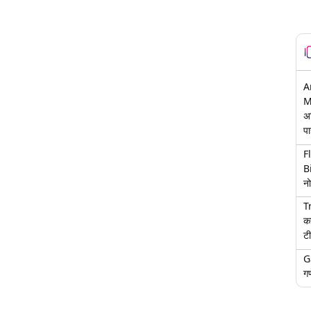
A
M
अ
पा
F
B
नो
T
क
टी
G
गण