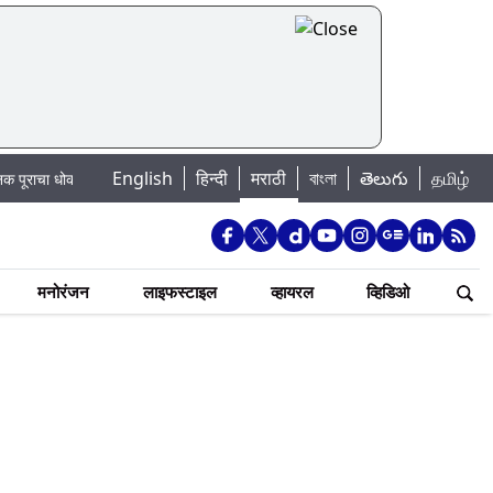
English
हिन्दी
मराठी
বাংলা
తెలుగు
தமிழ்
का: खडकवासला धरणातून मुठानदी पात्रात विसर्ग सुरु; नागरिकांना नदीपात्रात न उतरण्याचे
मनोरंजन
लाइफस्टाइल
व्हायरल
व्हिडिओ