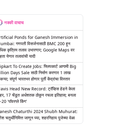
नक्की वाचाच
rtificial Ponds for Ganesh Immersion in
umbai: गणपती विसर्जनासाठी BMC 200 हून
धिक कृत्रिम तलाव उभारणार; Google Maps वर
हता येणार तलावांची यादी
lipkart To Create Jobs: फ्लिपकार्ट आगामी Big
illion Days Sale साठी निर्माण करणार 1 लाख
कऱ्या; संपूर्ण भारतभर होणार पूर्ती केंद्रांचा विस्तार
ravis Head New Record: ट्रॅव्हिस हेडने केला
हर, 17 चेंडूत अर्धशतक ठोकून रचला इतिहास; बनला
-20 'पॉवरप्ले किंग'
anesh Chaturthi 2024 Shubh Muhurat:
ेश चतुर्थीनिमित्त जाणून घ्या, शहरनिहाय पूजेच्या वेळा