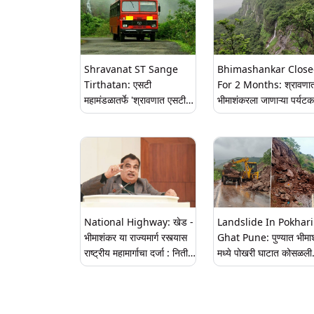
Shravanat ST Sange
Bhimashankar Clos
Tirthatan: एसटी
For 2 Months: श्रावणा
महामंडळातर्फे 'श्रावणात एसटी
भीमाशंकरला जाणाऱ्या पर्यटका
संगे तीर्थाटन’ उपक्रमाचे
मोठा झटका; 30 सप्टेंबरपर्यंत
आयोजन; सवलतीच्या दरात
असणार 'ही' ठिकाणे, वन
राज्यातील तीर्थक्षेत्रांना भेट
विभागाची माहिती
देण्याची संधी
National Highway: खेड -
Landslide In Pokhari
भीमाशंकर या राज्यमार्ग रस्त्यास
Ghat Pune: पुण्यात भीमा
राष्ट्रीय महामार्गाचा दर्जा : नितीन
मध्ये पोखरी घाटात कोसळली
गडकरी
दरड; ट्राफिक 'वन वे' सुरू