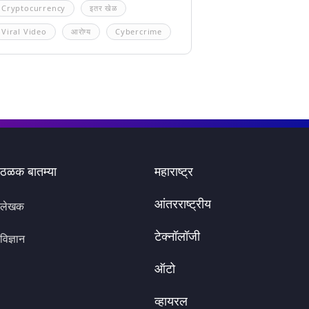
Cryptocurrency
इतर खेळ
Viral Video
आरोग्य
Cybercrime
ठळक बातम्या
महाराष्ट्र
आंतरराष्ट्रीय
लेखक
टेक्नॉलॉजी
विज्ञान
ऑटो
व्हायरल