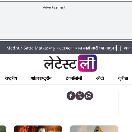
Advertisement
|
 Satta Matka: मधूर सट्टा मटका बद्दल काही गोष्टी घ्या जाणून !
अचानक पूराचा धो
राष्ट्रीय
आंतरराष्ट्रीय
टेक्नॉलॉजी
ऑटो
क्रीडा