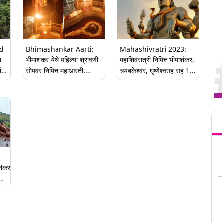
ed
Bhimashankar Aarti:
Mahashivratri 2023:
त
भीमाशंकर येथे पहिल्या श्रावणी
महाशिवरात्री निमित्त भीमाशंकर,
ंना
सोमवर निमित्त महाआरती,
त्र्यंबकेश्वर, घृष्णेश्वसह सह 12
 बंद
भाविकांनी दर्शनांसाठी केली गर्दी
ज्योतिर्लिंगांच्या स्थापनेमागच्या 'या'
(Watch Video)
रंजक गोष्टी तुम्हाला माहिती आहेत
का?
Tren
शंकर