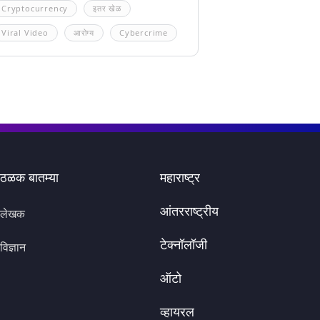
Cryptocurrency
इतर खेळ
Viral Video
आरोग्य
Cybercrime
ठळक बातम्या
महाराष्ट्र
आंतरराष्ट्रीय
लेखक
टेक्नॉलॉजी
विज्ञान
ऑटो
व्हायरल