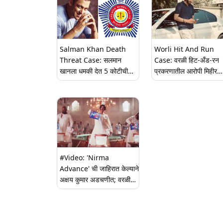
Salman Khan Death
Worli Hit And Run
Threat Case: सलमान
Case: वरळी हिट-अँड-रन
खानला धमकी देत 5 कोटीची
प्रकरणातील आरोपी मिहीर
मागणी प्रकरणी 32 वर्षीय
शाहला 14 दिवसांची न्यायाल
Bikaram Jalaram
कोठडी
Bishnoi ला कर्नाटक मधून
अटक
#Video: 'Nirma
Advance' ची जाहिरात केल्याने
अक्षय कुमार अडचणीत; वरळी
पोलिसांकडे इतिहास प्रेमींची
तक्रार