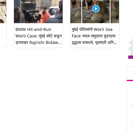
BMW Hit-and-Run
मुंंबई पोलिसांनी Worli Sea
Worli Case: मुंबई कोर्ट कडून
Face जवळ समुद्रात बुडणार्‍या
ड्रायव्हर Rajrishi Bidawat
वृद्धाला वाचवले; गृहमंत्री अनिल
यीन
ला 14 दिवसांची न्यायालयीन
देशमुख यांंनी शेअर केला Video
कोठडी
Tren