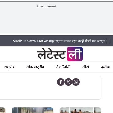
Advertisement
|
adhur Satta Matka: मधूर सट्टा मटका बद्दल काही गोष्टी घ्या जाणून !
अचानक पूरा
राष्ट्रीय
आंतरराष्ट्रीय
टेक्नॉलॉजी
ऑटो
क्रीडा