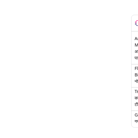
A
M
अ
पा
F
B
नो
T
क
टी
G
गण