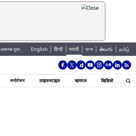
English
हिन्दी
मराठी
বাংলা
తెలుగు
தமிழ்
चा धोका: खडकवासला धरणातून मुठानदी पात्रात विसर्ग सुरु; नागरिकांना नदीपात्रात न उतरण
मनोरंजन
लाइफस्टाइल
व्हायरल
व्हिडिओ