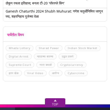
ठोकून रचला इतिहास; बनला टी-20 'पॉवरप्ले किंग'
Ganesh Chaturthi 2024 Shubh Muhurat: गणेश चतुर्थीनिमित्त जाणून
घ्या, शहरनिहाय पूजेच्या वेळा
चर्चेतील विषय
Mhada Lottery
Sharad Pawar
Indian Stock Market
Digital Arrest
म्हाडाच्या बातम्या
उद्धव ठाकरे
Supreme Court
नवरा बायको
Cryptocurrency
इतर खेळ
Viral Video
आरोग्य
Cybercrime