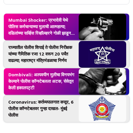
Mumbai Shocker: प्रभादेवी येथे
पोलिस कर्मचाऱ्याच्या मुलाची आत्महत्या;
वडिलांच्या सर्व्हिस रिव्हॉल्व्हरने गोळी झाडून
संपवले जीवन
राज्यातील पोलीस शिपाई ते पोलीस निरीक्षक
यांच्या नैमितिक रजा 12 वरून 20 पर्यंत
वाढल्या; महाराष्ट्र मंत्रिमंडळाचा निर्णय
Dombivali: अल्पवयीन मुलीचा विनयभंग
केल्याने पोलीस कॉन्स्टेबलला अटक, सेवेतून
केली हकालपट्टी
Coronavirus: कर्तव्यपालनात कसूर, 6
पोलीस कॉन्स्टेबलवर गुन्हा दाखल- मुंबई
पोलीस