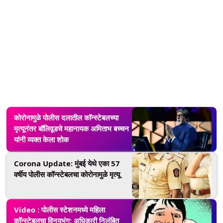
कोरोनामुळे पोलीस दलातील कॉन्स्टेबलच्या
मृत्यूनंतर बॉलिवूडचे महानायक अमिताभ बच्चन
यांनी व्यक्त केला शोक
Corona Update: मुंबई येथे एका 57
वर्षीय पोलीस कॉन्स्टेबलचा कोरोनामुळे मृत्यू
Video : पोलीस स्टेशनमध्ये महिला
कॉन्स्टेबलचा विनयभंग; अधिकारी निलंबित