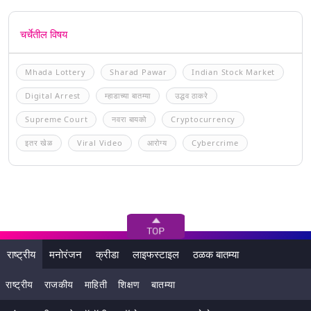
चर्चेतील विषय
Mhada Lottery
Sharad Pawar
Indian Stock Market
Digital Arrest
म्हाडाच्या बातम्या
उद्धव ठाकरे
Supreme Court
नवरा बायको
Cryptocurrency
इतर खेळ
Viral Video
आरोग्य
Cybercrime
राष्ट्रीय
मनोरंजन
क्रीडा
लाइफस्टाइल
ठळक बातम्या
राष्ट्रीय
राजकीय
माहिती
शिक्षण
बातम्या