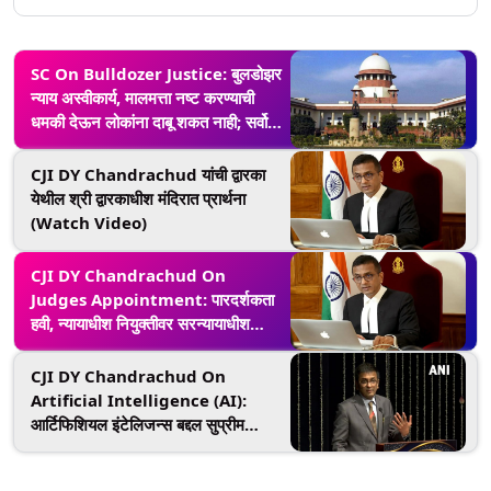
SC On Bulldozer Justice: बुलडोझर
न्याय अस्वीकार्य, मालमत्ता नष्ट करण्याची
धमकी देऊन लोकांना दाबू शकत नाही; सर्वोच्च
न्यायालयाची भूमिका
CJI DY Chandrachud यांची द्वारका
येथील श्री द्वारकाधीश मंदिरात प्रार्थना
(Watch Video)
CJI DY Chandrachud On
Judges Appointment: पारदर्शकता
हवी, न्यायाधीश नियुक्तीवर सरन्यायाधीश
धनंजय चंद्रचूड यांची महत्त्वाचे विधान
CJI DY Chandrachud On
Artificial Intelligence (AI):
आर्टिफिशियल इंटेलिजन्स बद्दल सुप्रीम
कोर्टाचे मुख्य न्यायाधीश डी. वाय. चंद्रचूड
काय म्हणाले पाहा (Watch Video)