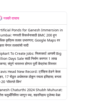
नक्की वाचाच
rtificial Ponds for Ganesh Immersion in
umbai: गणपती विसर्जनासाठी BMC 200 हून
धिक कृत्रिम तलाव उभारणार; Google Maps वर
हता येणार तलावांची यादी
lipkart To Create Jobs: फ्लिपकार्ट आगामी Big
illion Days Sale साठी निर्माण करणार 1 लाख
कऱ्या; संपूर्ण भारतभर होणार पूर्ती केंद्रांचा विस्तार
ravis Head New Record: ट्रॅव्हिस हेडने केला
हर, 17 चेंडूत अर्धशतक ठोकून रचला इतिहास; बनला
-20 'पॉवरप्ले किंग'
anesh Chaturthi 2024 Shubh Muhurat:
ेश चतुर्थीनिमित्त जाणून घ्या, शहरनिहाय पूजेच्या वेळा