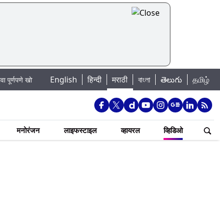
|
English
हिन्दी
मराठी
বাংলা
తెలుగు
தமிழ்
 खोटा
Mumbai Lake Water Levels: मुंबई पाणीपुरवठा अपडेट: शहरातील 7 तलावांम
मनोरंजन
लाइफस्टाइल
व्हायरल
व्हिडिओ