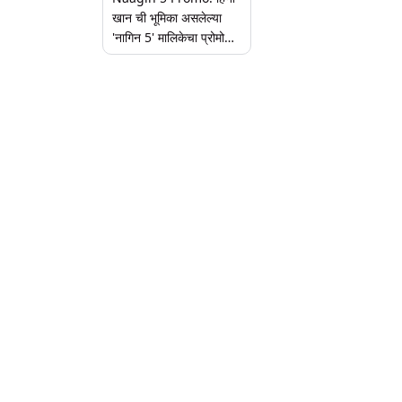
खान ची भूमिका असलेल्या
'नागिन 5' मालिकेचा प्रोमो
प्रदर्शित; पहा व्हिडिओ