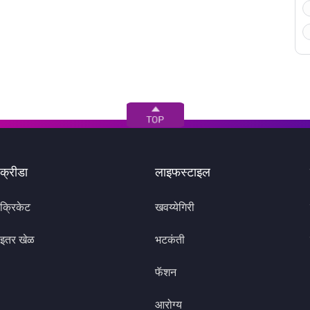
क्रीडा
लाइफस्टाइल
क्रिकेट
खवय्येगिरी
इतर खेळ
भटकंती
फॅशन
आरोग्य