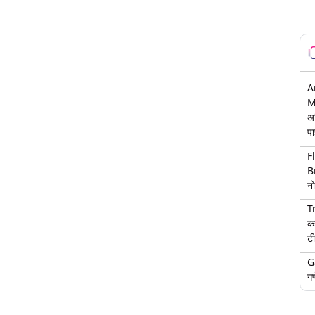
A
M
अ
पा
F
B
नो
T
क
टी
G
गण