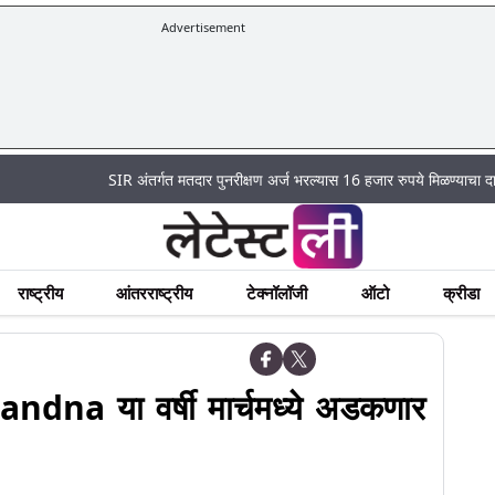
Advertisement
SIR अंतर्गत मतदार पुनरीक्षण अर्ज भरल्यास 16 हजार रुपये मिळण्याचा दावा पूर्णपणे
राष्ट्रीय
आंतरराष्ट्रीय
टेक्नॉलॉजी
ऑटो
क्रीडा
andna या वर्षी मार्चमध्ये अडकणार