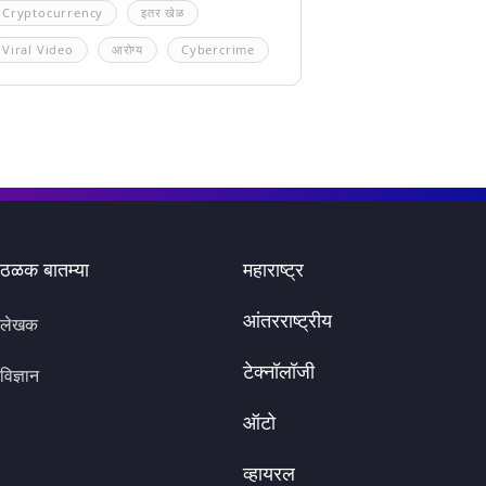
Cryptocurrency
इतर खेळ
Viral Video
आरोग्य
Cybercrime
ठळक बातम्या
महाराष्ट्र
आंतरराष्ट्रीय
लेखक
टेक्नॉलॉजी
विज्ञान
ऑटो
व्हायरल