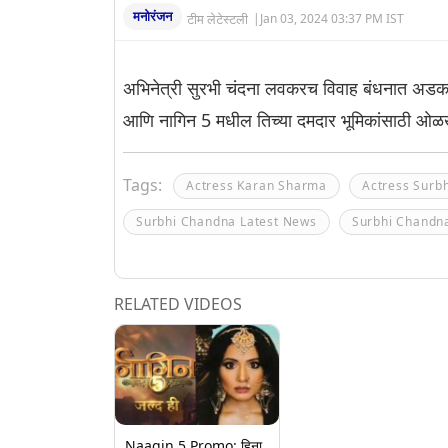
मनोरंजन
टीम लेटेस्टली
|
Jan 03, 2024 03:37 PM IST
अभिनेत्री सुरभी चंदना लवकरच विवाह बंधनात अडकणा
आणि नागिन 5 मधील तिच्या दमदार भूमिकांसाठी ओळख
Tags:
Actress Karan Sharma
Actress Surb
Surbhi Chandna Latest News
Surbhi Chandn
RELATED VIDEOS
Naagin 5 Promo: हिना