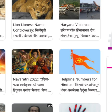
Lion Lioness Name
Haryana Violence:
Controversy: सिलीगुडी
हरियाणातील हिंसाचारात दोन
नाव
सफारी पार्कमध्ये सिंह 'अकबर',
होमगार्डचा मृत्यू, जिल्ह्यात कलम
ा
सिंहिण 'सीता', नावावरुन वाद;
144 लागू
विहिंपची कोलकाता न्यायालयात
धाव
Tren
Navaratri 2022: दांडिया-
Helpline Numbers for
गरबा कार्यक्रमामध्ये फक्त
Hindus: 'जिहादी घटकां'पासून
ही,
हिंदूंनाच प्रवेश मिळावा; विश्व हिंदू
धोका असलेल्या हिंदूंना मिळणार
परिषदेची सरकारकडे मागणी
सुरक्षा; विश्व हिंदू परिषदने जारी
केले हेल्पलाइन क्रमांक