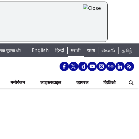
English
हिन्दी
मराठी
বাংলা
తెలుగు
தமிழ்
का: खडकवासला धरणातून मुठानदी पात्रात विसर्ग सुरु; नागरिकांना नदीपात्रात न उतरण्याचे
मनोरंजन
लाइफस्टाइल
व्हायरल
व्हिडिओ