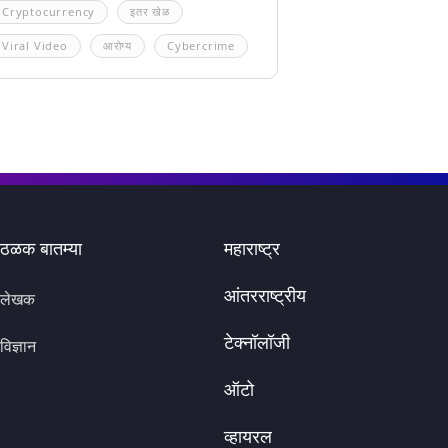
Cryptocurrency
इतर खेळ
Viral Video
आरोग्य
Cybercrime
ठळक बातम्या
महाराष्ट्र
आंतरराष्ट्रीय
लेखक
टेक्नॉलॉजी
विज्ञान
ऑटो
व्हायरल