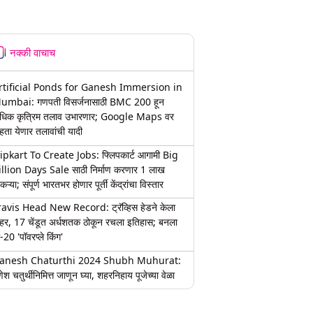
नक्की वाचाच
rtificial Ponds for Ganesh Immersion in
umbai: गणपती विसर्जनासाठी BMC 200 हून
धिक कृत्रिम तलाव उभारणार; Google Maps वर
हता येणार तलावांची यादी
lipkart To Create Jobs: फ्लिपकार्ट आगामी Big
illion Days Sale साठी निर्माण करणार 1 लाख
कऱ्या; संपूर्ण भारतभर होणार पूर्ती केंद्रांचा विस्तार
ravis Head New Record: ट्रॅव्हिस हेडने केला
हर, 17 चेंडूत अर्धशतक ठोकून रचला इतिहास; बनला
-20 'पॉवरप्ले किंग'
anesh Chaturthi 2024 Shubh Muhurat:
ेश चतुर्थीनिमित्त जाणून घ्या, शहरनिहाय पूजेच्या वेळा