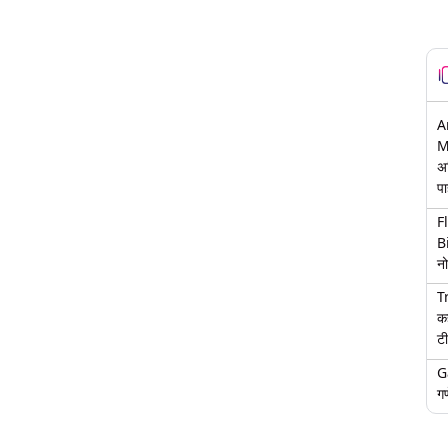
A
M
अ
पा
F
B
नो
T
क
टी
G
गण