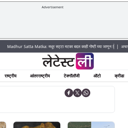
Advertisement
|
 Satta Matka: मधूर सट्टा मटका बद्दल काही गोष्टी घ्या जाणून !
अचानक पूराचा धो
राष्ट्रीय
आंतरराष्ट्रीय
टेक्नॉलॉजी
ऑटो
क्रीडा