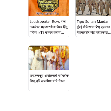
करण्यासाठी केली टीका
Loudspeaker Row: राज
Tipu Sultan Maidan:
ठाकरेंच्या महाआरतीला विश्व हिंदू
मुंबई पोलिसांचा टिपू सुलतान
परिषद आणि बजरंग दलाचा
मैदानाबाहेर मोठा फौजफाटा
पाठिंबा, अयोध्या दौऱ्यातही होणार
तैनात, वातावरण बिघडवणाऱ्य
सहभागी
कडक कारवाई करण्याचा इशा
रामजन्मभूमी आंदोलनाचे मार्गदर्शक
विष्णु हरि डालमिया यांचे निधन