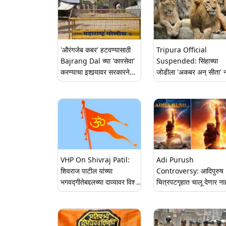
'औरंगजेब कबर' हटवण्यासाठी
Tripura Official
Bajrang Dal च्या 'कारसेवा'
Suspended: सिंहाच्या
करण्याचा इशार्‍यावर सरकारने
जोडीला 'अकबर अन् सीता' 
सुरक्षा वाढवली; जाणून घ्या
देणाऱ्या वनाधिकाऱ्याचे त्रिपुर
कारसेवा काय असते?
सरकारकडून निलंबन
VHP On Shivraj Patil:
Adi Purush
शिवराज पाटील यांच्या
Controversy: आदिपुरुष
भगवद्गीतेबद्दलच्या दाव्यावर विश्व
चित्रपटगृहात चालू देणार ना
हिंदू परिषदेच्या कार्यकर्त्याने दिले
विश्व हिंदू परिषदेची धमकी
प्रत्यूत्तर, म्हणाले - प्रसिद्धीसाठी
आणि समाजात संभ्रम निर्माण