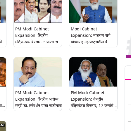
PM Modi Cabinet
Modi Cabinet
Expansion: केंद्रीय
Expansion: नारायण राणे
से
मंत्रिमंडळ विस्तार- नारायण राणे,
यांच्यासह महाराष्ट्रातील 4
ले
भागवत कराड, कपिल पाटील,
खासदार होणार आज मोदींच्या
भारती पवार यांना केंद्रात
कॅबिनेट मध्ये मंत्री; इथे पहा
मंत्रिपदे; थोडक्यात जाणून घ्या
कोणाची वर्णी लागली?
Tren
कारणे
PM Modi Cabinet
PM Modi Cabinet
Expansion: केंद्रीय आरोग्य
Expansion: केंद्रीय
णाचा
मंत्री डॉ. हर्षवर्धन यांचा राजीनामा
मंत्रिमंडळ विस्तार, 17 जणांचे
े
स्थान पक्के झाल्याची चर्चा, चार
कॅबिनेट मंत्र्यांचा राजीनामा,
महाराष्ट्रालाही संधी