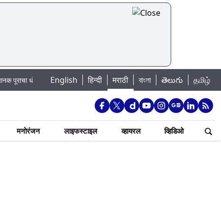
English
हिन्दी
मराठी
বাংলা
తెలుగు
தமிழ்
धोका: खडकवासला धरणातून मुठानदी पात्रात विसर्ग सुरु; नागरिकांना नदीपात्रात न उतरण्या
मनोरंजन
लाइफस्टाइल
व्हायरल
व्हिडिओ