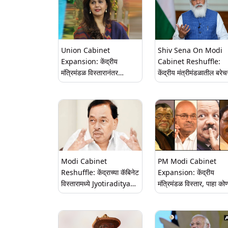
Union Cabinet
Shiv Sena On Modi
Expansion: केंद्रीय
Cabinet Reshuffle:
मंत्रिमंडळ विस्तारानंतर
केंद्रीय मंत्रीमंडळातील बरेच
नाराजीच्या वृत्तांवर पंकजा मुंडे
सदस्य लाटेबरोबर वाहून आले
यांच्याकडून पूर्णविराम
ओंडके: शिवसेना
Modi Cabinet
PM Modi Cabinet
Reshuffle: केंद्राच्या कॅबिनेट
Expansion: केंद्रीय
विस्तारामध्ये Jyotiraditya
मंत्रिमंडळ विस्तार, पाहा को
Scindia, Narayan Rane
राजीनामा, कोणाला संधी? जुन
सह या 43 मंत्र्यांच्या नावावर
चेहरे OUT नवे IN
शिक्कामोर्तब; इथे पहा संपूर्ण यादी