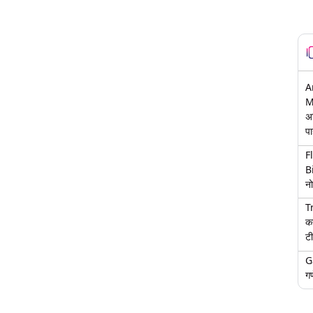
A
M
अ
पा
F
B
नो
T
क
टी
G
गण