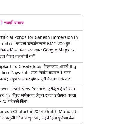
नक्की वाचाच
rtificial Ponds for Ganesh Immersion in
umbai: गणपती विसर्जनासाठी BMC 200 हून
धिक कृत्रिम तलाव उभारणार; Google Maps वर
हता येणार तलावांची यादी
lipkart To Create Jobs: फ्लिपकार्ट आगामी Big
illion Days Sale साठी निर्माण करणार 1 लाख
कऱ्या; संपूर्ण भारतभर होणार पूर्ती केंद्रांचा विस्तार
ravis Head New Record: ट्रॅव्हिस हेडने केला
हर, 17 चेंडूत अर्धशतक ठोकून रचला इतिहास; बनला
-20 'पॉवरप्ले किंग'
anesh Chaturthi 2024 Shubh Muhurat:
ेश चतुर्थीनिमित्त जाणून घ्या, शहरनिहाय पूजेच्या वेळा