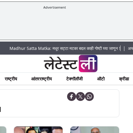
Advertisement
|
ur Satta Matka: मधूर सट्टा मटका बद्दल काही गोष्टी घ्या जाणून !
अचानक पूराचा 
राष्ट्रीय
आंतरराष्ट्रीय
टेक्नॉलॉजी
ऑटो
क्रीडा
N