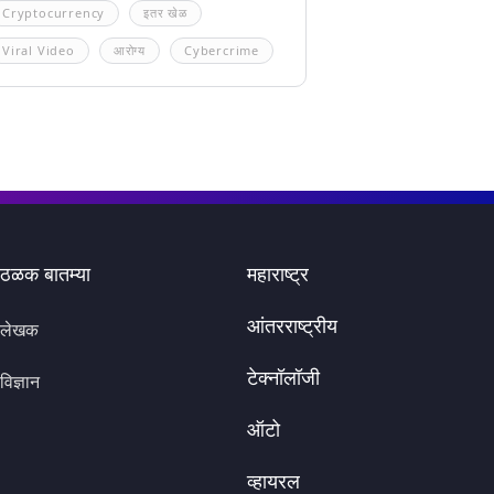
Cryptocurrency
इतर खेळ
Viral Video
आरोग्य
Cybercrime
ठळक बातम्या
महाराष्ट्र
आंतरराष्ट्रीय
लेखक
टेक्नॉलॉजी
विज्ञान
ऑटो
व्हायरल