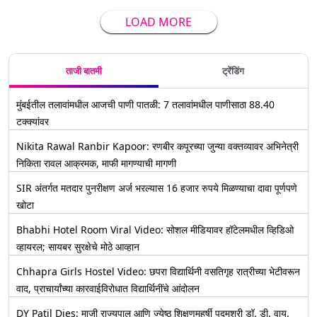
LOAD MORE
ताजी बातमी
ट्रेंडिंग
मुंबईतील तलावांमधील आजची पाणी पातळी: 7 तलावांमधील पाणीसाठा 88.40
टक्क्यांवर
Nikita Rawal Ranbir Kapoor: रणबीर कपूरच्या जुन्या वक्तव्यावर अभिनेत्री
निकिता रावल आक्रमक, माफी मागण्याची मागणी
SIR अंतर्गत मतदार पुनरीक्षण अर्ज भरल्यास 16 हजार रुपये मिळण्याचा दावा पूर्णपणे
खोटा
Bhabhi Hotel Room Viral Video: सोशल मीडियावर हॉटेलमधील व्हिडिओ
व्हायरल; सायबर सुरक्षेचे मोठे आव्हान
Chhapra Girls Hostel Video: छपरा विद्यार्थिनी वसतिगृह रात्रीच्या भेटीवरून
वाद, प्राचार्यांच्या कारवाईविरोधात विद्यार्थिनींचे आंदोलन
DY Patil Dies: माजी राज्यपाल आणि ज्येष्ठ शिक्षणमहर्षी पद्मश्री डॉ. डी. वाय.