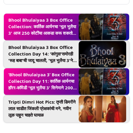
Bhool Bhulaiyaa 3 Box Office
Collection: कार्तिक आर्यनचा 'भूल भुलैया
3' आज 250 कोटींचा आकडा करू शकतो
पार, दिवाळीच्या क्लॅशनंतरही शानदार कामगिरी
Bhool Bhulaiyaa 3 Box Office
Collection Day 14: 'कांगुवा'समोरही
'रूह बाबा'ची जादू चालली, 'भूल भुलैया 3'ने
14व्या दिवशी इतके कोटी कमावले
‘Bhool Bhulaiyaa 3’ Box Office
Collection Day 11: कार्तिक आर्यनचा
हॉरर-कॉमेडी 'भूल भुलैया 3' सिनेमाने 200
कोटीचा टप्पा केला पार
Tripti Dimri Hot Pics: तृप्ती डिमरीने
लाल साडीत जिंकली प्रेक्षकांची मने, नवीन
लूक पाहून चाहते घायाळ