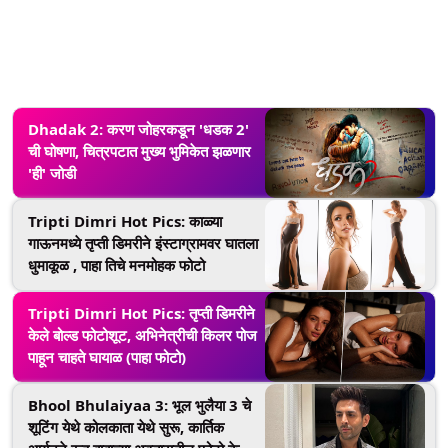
Dhadak 2: करण जोहरकडून 'धडक 2'
ची घोषणा, चित्रपटात मुख्य भुमिकेत झळणार
'ही' जोडी
Tripti Dimri Hot Pics: काळ्या
गाऊनमध्ये तृप्ती डिमरीने इंस्टाग्रामवर घातला
धुमाकूळ , पाहा तिचे मनमोहक फोटो
Tripti Dimri Hot Pics: तृप्ती डिमरीने
केले बोल्ड फोटोशूट, अभिनेत्रीची किलर पोज
पाहून चाहते घायाळ (पाहा फोटो)
Bhool Bhulaiyaa 3: भूल भुलैया 3 चे
शूटिंग येथे कोलकाता येथे सुरू, कार्तिक