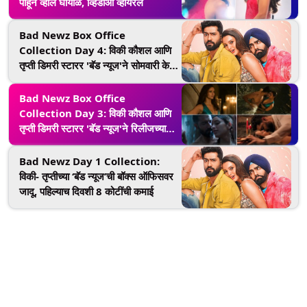
पाहून व्हाल घायाळ, व्हिडीओ व्हायरल
Bad Newz Box Office
Collection Day 4: विकी कौशल आणि
तृप्ती डिमरी स्टारर 'बॅड न्यूज'ने सोमवारी केला
3 कोटींहून अधिकचा व्यवसाय, जाणून घ्या
चित्रपटाची एकूण कमाई
Bad Newz Box Office
Collection Day 3: विकी कौशल आणि
तृप्ती डिमरी स्टारर 'बॅड न्यूज'ने रिलीजच्या
तिसऱ्या दिवशी केला 11 कोटींहून अधिकचा
व्यवसाय
Bad Newz Day 1 Collection:
विकी- तृप्तीच्या ‘बॅड न्यूज’ची बॉक्स ऑफिसवर
जादू, पहिल्याच दिवशी 8 कोटींची कमाई