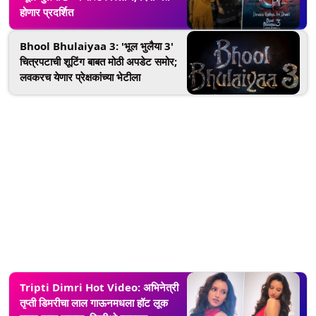
होणार प्रदर्शित
Bhool Bhulaiyaa 3: 'भूल भुलैया 3'
चित्रपटाची शूटिंग बाबत मोठी अपडेट समोर;
लवकरच येणार प्रेक्षकांच्या भेटीला
Tripti Dimri Hot Video: अभिनेत्री
तृप्ती डिमरीचा लाल गाऊनमधला हॉट लूक