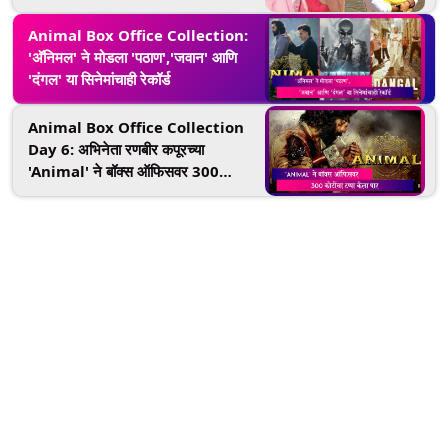
तिवारी करणाचे चित्रपटाचे दिग्दर्शन
Animal Box Office Collection:
'अ‍ॅनिमल' ने मोडला 'पठाण','जवान' आणि
'दंगल' या सिनेमांचाही रेकॉर्ड
Animal Box Office Collection
Day 6: अभिनेता रणबीर कपूरच्या
'Animal' ने बॉक्स ऑफिसवर 300
कोटींचा टप्पा केला पार