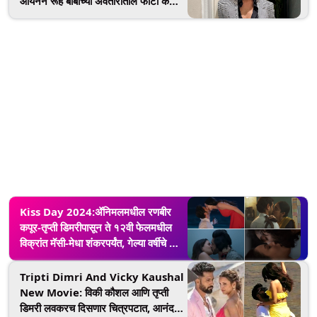
आर्यनने रूह बाबाच्या अवतारातील फोटो केला
शेअर ( पाहा फोटो)
Kiss Day 2024:ॲनिमलमधील रणबीर
कपूर-तृप्ती डिमरीपासून ते १२वी फेलमधील
विक्रांत मॅसी-मेधा शंकरपर्यंत, गेल्या वर्षीचे 7
बॉलीवूड किसिंग सीन्स (व्हिडिओ पहा)
Tripti Dimri And Vicky Kaushal
New Movie: विकी कौशल आणि तृप्ती
डिमरी लवकरच दिसणार चित्रपटात, आनंद