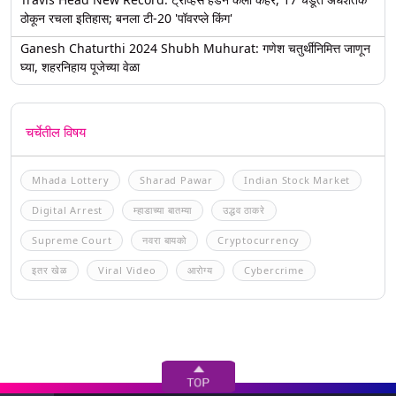
ठोकून रचला इतिहास; बनला टी-20 'पॉवरप्ले किंग'
Ganesh Chaturthi 2024 Shubh Muhurat: गणेश चतुर्थीनिमित्त जाणून
घ्या, शहरनिहाय पूजेच्या वेळा
चर्चेतील विषय
Mhada Lottery
Sharad Pawar
Indian Stock Market
Digital Arrest
म्हाडाच्या बातम्या
उद्धव ठाकरे
Supreme Court
नवरा बायको
Cryptocurrency
इतर खेळ
Viral Video
आरोग्य
Cybercrime