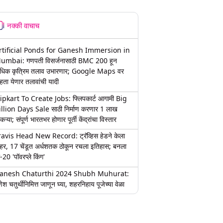
नक्की वाचाच
rtificial Ponds for Ganesh Immersion in
umbai: गणपती विसर्जनासाठी BMC 200 हून
धिक कृत्रिम तलाव उभारणार; Google Maps वर
हता येणार तलावांची यादी
lipkart To Create Jobs: फ्लिपकार्ट आगामी Big
illion Days Sale साठी निर्माण करणार 1 लाख
कऱ्या; संपूर्ण भारतभर होणार पूर्ती केंद्रांचा विस्तार
ravis Head New Record: ट्रॅव्हिस हेडने केला
हर, 17 चेंडूत अर्धशतक ठोकून रचला इतिहास; बनला
-20 'पॉवरप्ले किंग'
anesh Chaturthi 2024 Shubh Muhurat:
ेश चतुर्थीनिमित्त जाणून घ्या, शहरनिहाय पूजेच्या वेळा