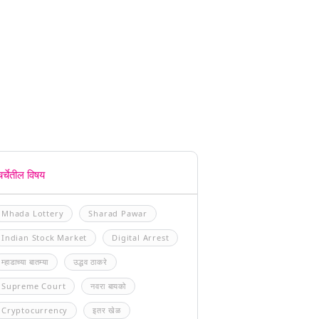
चर्चेतील विषय
Mhada Lottery
Sharad Pawar
Indian Stock Market
Digital Arrest
म्हाडाच्या बातम्या
उद्धव ठाकरे
Supreme Court
नवरा बायको
Cryptocurrency
इतर खेळ