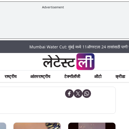
Advertisement
Mumbai Water Cut: मुंबई मध्ये 11ऑगस्टला 24 तासांसाठी पाणी पुरवठा राहणार
राष्ट्रीय
आंतरराष्ट्रीय
टेक्नॉलॉजी
ऑटो
क्रीडा