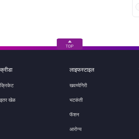
क्रीडा
लाइफस्टाइल
क्रिकेट
खवय्येगिरी
इतर खेळ
भटकंती
फॅशन
आरोग्य