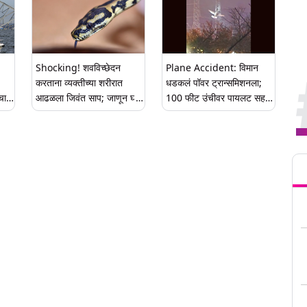
Shocking! शवविच्छेदन
Plane Accident: विमान
करताना व्यक्तीच्या शरीरात
धडकलं पॉवर ट्रान्समिशनला;
चा
आढळला जिवंत साप; जाणून घ्या
100 फीट उंचीवर पायलट सह
ी
काय घडले पुढे
प्रवासी हवेतच लोंबकळले
(Watch Video)
Tren