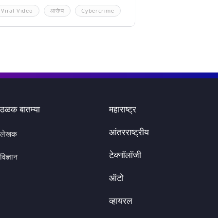
Viral Video
आरोग्य
Cybercrime
ठळक बातम्या
महाराष्ट्र
आंतरराष्ट्रीय
लेखक
टेक्नॉलॉजी
विज्ञान
ऑटो
व्हायरल