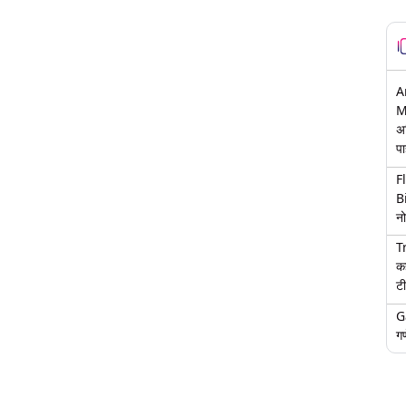
A
M
अ
पा
F
B
नो
T
क
टी
G
गण