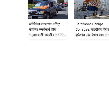
अमेरिकेत पंतप्रधान नरेंद्र
Baltimore Bridge
मोदींच्या समर्थनार्थ शीख
Collapse: बाल्टीमोर ब्रिज
समुदयाचाही 'अबकी बार 400
दुर्घटनेत सहा बेपत्ता कामगारां
पार, तिसरी बार मोदी सरकार' चा
मृत्यू; मेरीलँड राज्य पोलिसांच
नारा; खास कार रॅली (Watch
माहिती
Video)