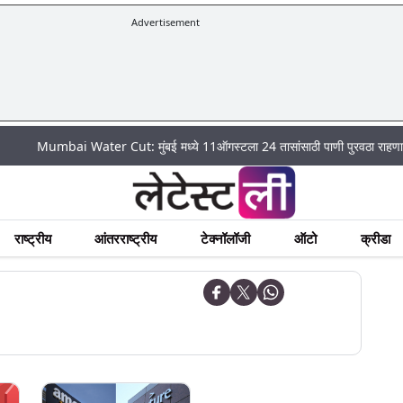
Advertisement
mbai Water Cut: मुंबई मध्ये 11ऑगस्टला 24 तासांसाठी पाणी पुरवठा राहणार बंद; पहा क
राष्ट्रीय
आंतरराष्ट्रीय
टेक्नॉलॉजी
ऑटो
क्रीडा