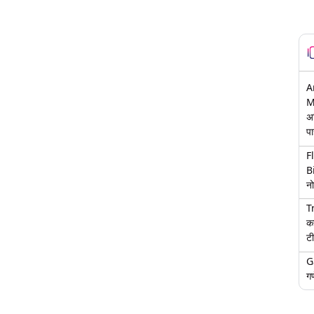
A
M
अ
पा
F
B
नो
T
क
टी
G
गण