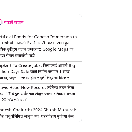
नक्की वाचाच
rtificial Ponds for Ganesh Immersion in
umbai: गणपती विसर्जनासाठी BMC 200 हून
धिक कृत्रिम तलाव उभारणार; Google Maps वर
हता येणार तलावांची यादी
lipkart To Create Jobs: फ्लिपकार्ट आगामी Big
illion Days Sale साठी निर्माण करणार 1 लाख
कऱ्या; संपूर्ण भारतभर होणार पूर्ती केंद्रांचा विस्तार
ravis Head New Record: ट्रॅव्हिस हेडने केला
हर, 17 चेंडूत अर्धशतक ठोकून रचला इतिहास; बनला
-20 'पॉवरप्ले किंग'
anesh Chaturthi 2024 Shubh Muhurat:
ेश चतुर्थीनिमित्त जाणून घ्या, शहरनिहाय पूजेच्या वेळा