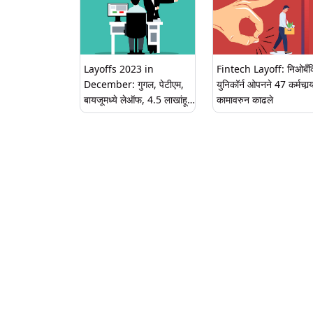
Layoffs 2023 in
Fintech Layoff: निओबँक
December: गुगल, पेटीएम,
युनिकॉर्न ओपनने 47 कर्मचार्‍य
बायजूमध्ये लेऑफ, 4.5 लाखांहून
कामावरुन काढले
अधिक टेक कर्मचाऱ्यांनी गमावल्या
नोकऱ्या