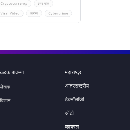
Cryptocurrency
इतर खेळ
Viral Video
आरोग्य
Cybercrime
ठळक बातम्या
महाराष्ट्र
आंतरराष्ट्रीय
लेखक
टेक्नॉलॉजी
विज्ञान
ऑटो
व्हायरल