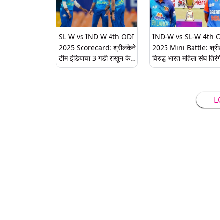
SL W vs IND W 4th ODI
IND-W vs SL-W 4th 
2025 Scorecard: श्रीलंकेने
2025 Mini Battle: श्री
टीम इंडियाचा 3 गडी राखून केला
विरुद्ध भारत महिला संघ तिरंग
पराभव, निलाक्षी डी सिल्वाची
मालिकेतील चौथ्या एकदिवसी
शानदार खेळ; येथे पाहा
सामना; मिनी बॅटलमध्ये 'हे'
स्कोअरकार्ड
खेळाडू एकमेकांना ठरू शकत
L
अडचणीत