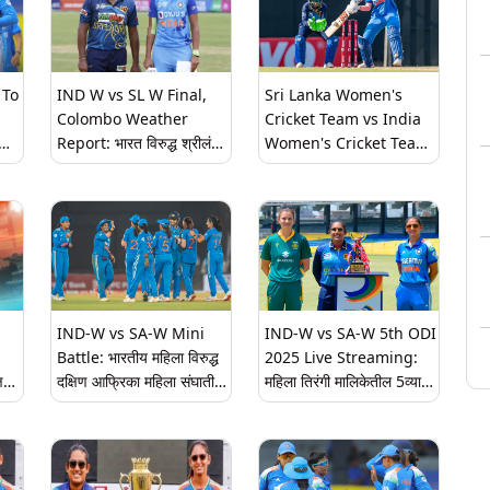
 To
IND W vs SL W Final,
Sri Lanka Women's
Colombo Weather
Cricket Team vs India
Report: भारत विरुद्ध श्रीलंका
Women's Cricket Team
महिला तिरंगी मालिका 2025 च्या
Head To Head Record
अंतिम सामन्यावर पावसाचे सावट?
In ODI: भारतीय महिला संघ
हा
जाणून घ्या कोलंबोचे हवामान कसे
आणि श्रीलंका महिला संघातील
असेल
सामन्यात 'या' खेळाडूंवर असतील
सर्वांच्या नजरा
IND-W vs SA-W Mini
IND-W vs SA-W 5th ODI
Battle: भारतीय महिला विरुद्ध
2025 Live Streaming:
षिण
दक्षिण आफ्रिका महिला संघातील
महिला तिरंगी मालिकेतील 5व्या
सामन्यात 'या' खेळाडूंमध्ये होणार
एकदिवसीय सामन्यात भारत आणि
;
कडक स्पर्धा; कोण कोणावर मात
दक्षिण आफ्रिकेत रोमांचक लढत;
करेल ते जाणून घ्या
लाईव्ह सामना कधी, कुठे पहाल?
जाणून घ्या