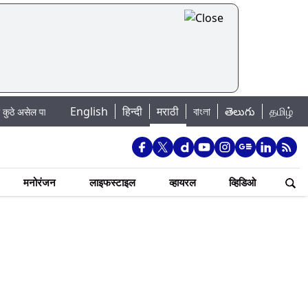
|
English
हिन्दी
मराठी
বাংলা
తెలుగు
தமிழ்
ल पाणी बंद
Madhur Satta Matka: मधूर सट्टा मटका बद्दल काही गोष्टी घ्या जाणून 
मनोरंजन
लाइफस्टाइल
व्हायरल
व्हिडिओ