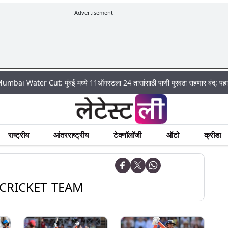
Advertisement
ter Cut: मुंबई मध्ये 11ऑगस्टला 24 तासांसाठी पाणी पुरवठा राहणार बंद; पहा कुठे असे
राष्ट्रीय
आंतरराष्ट्रीय
टेक्नॉलॉजी
ऑटो
क्रीडा
CRICKET TEAM