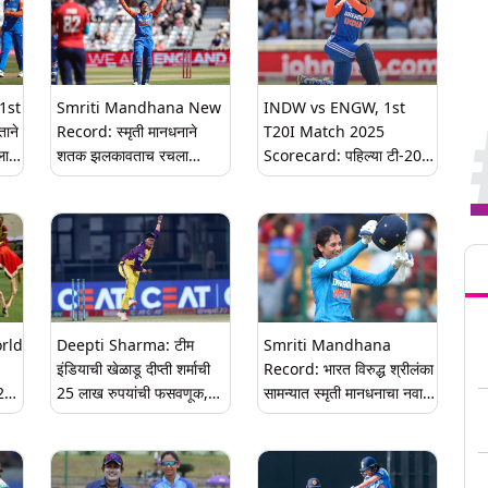
1st
Smriti Mandhana New
INDW vs ENGW, 1st
ाने
Record: स्मृती मानधनाने
T20I Match 2025
ला
शतक झलकावताच रचला
Scorecard: पहिल्या टी-20
ऐतिहासिक विक्रम, या कामगिरीत
सामन्यात टीम इंडियाने इंग्लंडला
ीचे
ठरली पहिली भारतीय महिला
दिले 211 धावांचे लक्ष्य, स्मृती
क्रिकेटपटू
मानधनाने झळकावले शानदार
Tren
शतक
rld
Deepti Sharma: टीम
Smriti Mandhana
इंडियाची खेळाडू दीप्ती शर्माची
Record: भारत विरुद्ध श्रीलंका
20
25 लाख रुपयांची फसवणूक,
सामन्यात स्मृती मानधनाचा नवा
,
सहकारी खेळाडूवर आरोप; गुन्हा
विक्रम; सर्वाधिक सिक्सर हिट
ना
दाखल
करण्याचा रचला इतिहास