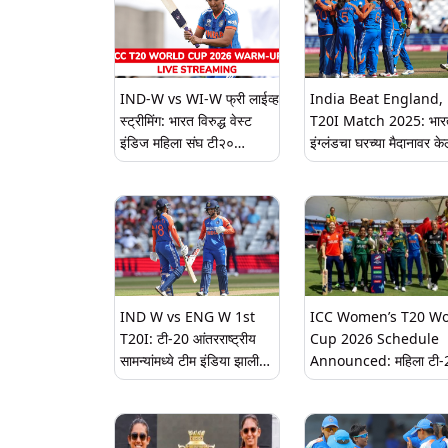
IND-W vs WI-W फ्री लाईव्ह
India Beat England, 
स्ट्रीमिंग: भारत विरुद्ध वेस्ट
T20I Match 2025: भारत
इंडिज महिला संघ टी२०
इंग्लंडचा घरच्या मैदानावर के
विश्वचषक सराव सामना कुठे
पराभव, टी-20 सामन्यात 97
आणि कसा पाहावा?
धावांनी दणदणीत विजय; स्मृत
ऐतिहासिक शतक
IND W vs ENG W 1st
ICC Women’s T20 Wo
T20I: टी-20 आंतरराष्ट्रीय
Cup 2026 Schedule
सामन्यांमध्ये टीम इंडिया झाली
Announced: महिला टी-
खास क्लबची सदस्य, आतापर्यंत
वर्ल्ड कपचे वेळापत्रक जाहीर
फक्त इंग्लंड आणि
भारत विरुद्ध पाकिस्तान साम
ऑस्ट्रेलियालाच मिळाला होता हा
14 जूनला, अंतिम सामना 5