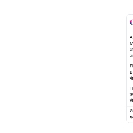
A
M
अ
पा
F
B
नो
T
क
टी
G
गण