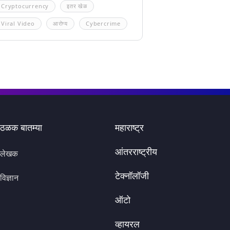
Cryptocurrency
इतर खेळ
Viral Video
आरोग्य
Cybercrime
ठळक बातम्या
महाराष्ट्र
आंतरराष्ट्रीय
लेखक
टेक्नॉलॉजी
विज्ञान
ऑटो
व्हायरल