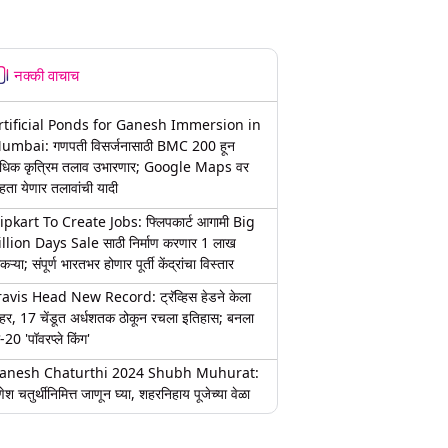
नक्की वाचाच
rtificial Ponds for Ganesh Immersion in
umbai: गणपती विसर्जनासाठी BMC 200 हून
धिक कृत्रिम तलाव उभारणार; Google Maps वर
हता येणार तलावांची यादी
lipkart To Create Jobs: फ्लिपकार्ट आगामी Big
illion Days Sale साठी निर्माण करणार 1 लाख
कऱ्या; संपूर्ण भारतभर होणार पूर्ती केंद्रांचा विस्तार
ravis Head New Record: ट्रॅव्हिस हेडने केला
हर, 17 चेंडूत अर्धशतक ठोकून रचला इतिहास; बनला
-20 'पॉवरप्ले किंग'
anesh Chaturthi 2024 Shubh Muhurat:
ेश चतुर्थीनिमित्त जाणून घ्या, शहरनिहाय पूजेच्या वेळा