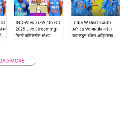
ODI
IND-W vs SL-W 4th ODI
India W Beat South
लंका
2025 Live Streaming:
Africa W: भारतीय महिला
ी
तिरंगी मालिकेतील चौथ्या
संघाकडून दक्षिण आफ्रिकेचा संघ
य
एकदिवसीय सामना भारतीय
पराभूत, स्नेह राणाने घेतले पाच
महिला संघ आणि श्रीलंकेमध्ये
विकेट्स
ात
होणार; सामन्यापूर्वी स्ट्रीमिंगसह
OAD MORE
सर्व तपशील जाणून घ्या