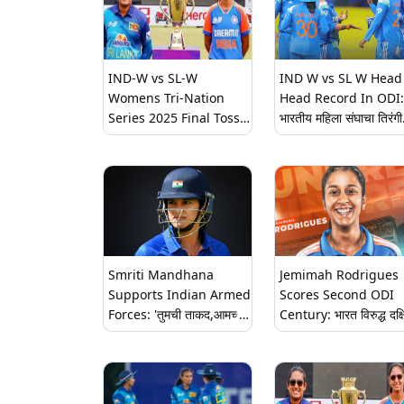
मान
जुलैला
IND-W vs SL-W
IND W vs SL W Head
Womens Tri-Nation
Head Record In ODI:
Series 2025 Final Toss
भारतीय महिला संघाचा तिरंगी
And Scorecard: भारतीय
मालिकेच्या अंतिम फेरीत
महिला संघाने नाणेफेक जिंकून
श्रीलंकेसोबत सामना; दोन्ही
फलंदाजीचा निर्णय घेतला,
संघातील हेड टू हेड रेकॉर्ड प
श्रीलंका प्रथम गोलंदाजी करेल,
लाइव्ह स्कोअरकार्ड येथे पहा
Smriti Mandhana
Jemimah Rodrigues
Supports Indian Armed
Scores Second ODI
Forces: 'तुमची ताकद,आमच्या
Century: भारत विरुद्ध दक्
स्वातंत्र्याची ढाल'; भारत-पाक
आफ्रिका सामन्यात जेमिमा
तणावादरम्यान, स्मृती मानधनाचा
रॉड्रिग्जची सर्वोत्तम कामगिरी
भारतीय सैन्याला पाठिंबा
झळकावले दुसरे एकदिवसीय
शतक