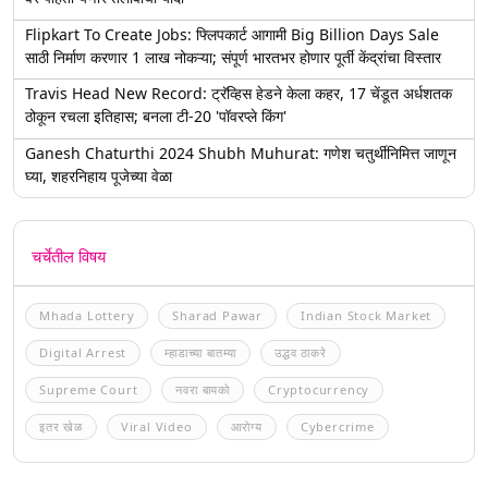
Flipkart To Create Jobs: फ्लिपकार्ट आगामी Big Billion Days Sale
साठी निर्माण करणार 1 लाख नोकऱ्या; संपूर्ण भारतभर होणार पूर्ती केंद्रांचा विस्तार
Travis Head New Record: ट्रॅव्हिस हेडने केला कहर, 17 चेंडूत अर्धशतक
ठोकून रचला इतिहास; बनला टी-20 'पॉवरप्ले किंग'
Ganesh Chaturthi 2024 Shubh Muhurat: गणेश चतुर्थीनिमित्त जाणून
घ्या, शहरनिहाय पूजेच्या वेळा
चर्चेतील विषय
Mhada Lottery
Sharad Pawar
Indian Stock Market
Digital Arrest
म्हाडाच्या बातम्या
उद्धव ठाकरे
Supreme Court
नवरा बायको
Cryptocurrency
इतर खेळ
Viral Video
आरोग्य
Cybercrime