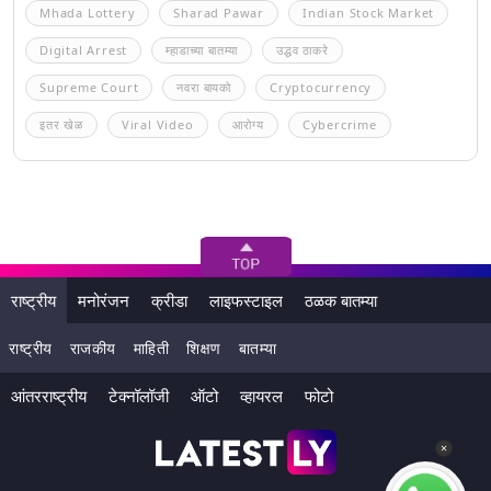
Mhada Lottery
Sharad Pawar
Indian Stock Market
Digital Arrest
म्हाडाच्या बातम्या
उद्धव ठाकरे
Supreme Court
नवरा बायको
Cryptocurrency
इतर खेळ
Viral Video
आरोग्य
Cybercrime
राष्ट्रीय
मनोरंजन
क्रीडा
लाइफस्टाइल
ठळक बातम्या
राष्ट्रीय
राजकीय
माहिती
शिक्षण
बातम्या
आंतरराष्ट्रीय
टेक्नॉलॉजी
ऑटो
व्हायरल
फोटो