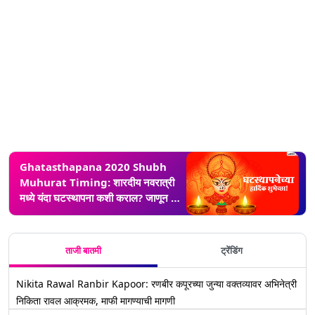
Ghatasthapana 2020 Shubh
Muhurat Timing: शारदीय नवरात्री
मध्ये यंदा घटस्थापना कशी कराल? जाणून घ्या
पूजा विधी, शुभ मुहूर्ताची वेळ
ताजी बातमी
ट्रेंडिंग
Nikita Rawal Ranbir Kapoor: रणबीर कपूरच्या जुन्या वक्तव्यावर अभिनेत्री
निकिता रावल आक्रमक, माफी मागण्याची मागणी