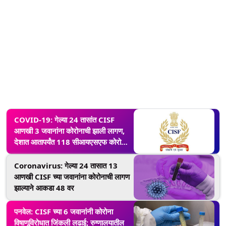
COVID-19: गेल्या 24 तासांत CISF
आणखी 3 जवानांना कोरोनाची झाली लागण,
देशात आतापर्यंत 118 सीआयएसएफ कोरोना
संक्रमित
Coronavirus: गेल्या 24 तासात 13
आणखी CISF च्या जवानांना कोरोनाची लागण
झाल्याने आकडा 48 वर
पनवेल: CISF च्या 6 जवानांनी कोरोना
विषाणूविरोधात जिंकली लढाई; रुग्णालयातील