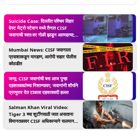
Suicide Case: दिल्लीत पश्चिम विहार
वेस्ट मेट्रो स्टेशन मध्ये तैनात CISF
जवानाची स्वतःवर गोळी झाडून आत्महत्या;
जवान महाराष्ट्राचा रहिवासी
Mumbai News: CISF जवानाला
प्रवाशाकडून मारहाण, आरोपी सहार पोलीस
कोठडीत
जम्मू: CISF जवानांची बस आज पुन्हा
दहशतवाद्यांच्या निशाण्यावर; जवानांनी शौर्याने
प्रत्युत्तर देत टाळला दहशतवादी हल्ला
Salman Khan Viral Video:
Tiger 3 च्या शुटींगसाठी जात असताना
विमानतळावर CISF अधिकाऱ्याने सलमान
खानला थांबवले अन्...