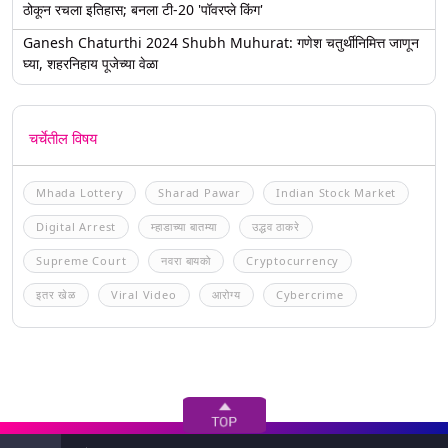
ठोकून रचला इतिहास; बनला टी-20 'पॉवरप्ले किंग'
Ganesh Chaturthi 2024 Shubh Muhurat: गणेश चतुर्थीनिमित्त जाणून
घ्या, शहरनिहाय पूजेच्या वेळा
चर्चेतील विषय
Mhada Lottery
Sharad Pawar
Indian Stock Market
Digital Arrest
म्हाडाच्या बातम्या
उद्धव ठाकरे
Supreme Court
नवरा बायको
Cryptocurrency
इतर खेळ
Viral Video
आरोग्य
Cybercrime