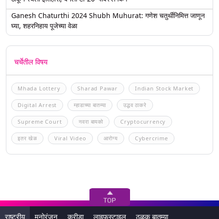
Ganesh Chaturthi 2024 Shubh Muhurat: गणेश चतुर्थीनिमित्त जाणून
घ्या, शहरनिहाय पूजेच्या वेळा
चर्चेतील विषय
Mhada Lottery
Sharad Pawar
Indian Stock Market
Digital Arrest
म्हाडाच्या बातम्या
उद्धव ठाकरे
Supreme Court
नवरा बायको
Cryptocurrency
इतर खेळ
Viral Video
आरोग्य
Cybercrime
राष्ट्रीय
मनोरंजन
क्रीडा
लाइफस्टाइल
ठळक बातम्या