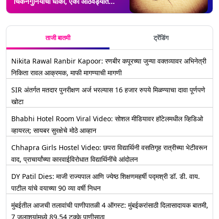
चिकनगुनियाचा धोका, एका आठवड्यात
आढळले 13 रुग्ण
ताजी बातमी
ट्रेंडिंग
Nikita Rawal Ranbir Kapoor: रणबीर कपूरच्या जुन्या वक्तव्यावर अभिनेत्री
निकिता रावल आक्रमक, माफी मागण्याची मागणी
SIR अंतर्गत मतदार पुनरीक्षण अर्ज भरल्यास 16 हजार रुपये मिळण्याचा दावा पूर्णपणे
खोटा
Bhabhi Hotel Room Viral Video: सोशल मीडियावर हॉटेलमधील व्हिडिओ
व्हायरल; सायबर सुरक्षेचे मोठे आव्हान
Chhapra Girls Hostel Video: छपरा विद्यार्थिनी वसतिगृह रात्रीच्या भेटीवरून
वाद, प्राचार्यांच्या कारवाईविरोधात विद्यार्थिनींचे आंदोलन
DY Patil Dies: माजी राज्यपाल आणि ज्येष्ठ शिक्षणमहर्षी पद्मश्री डॉ. डी. वाय.
पाटील यांचे वयाच्या 90 व्या वर्षी निधन
मुंबईतील आजची तलावांची पाणीपातळी 4 ऑगस्ट: मुंबईकरांसाठी दिलासादायक बातमी,
7 जलाशयांमध्ये 89.54 टक्के पाणीसाठा