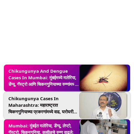
Chikungunya And Dengue
Cases In Mumbai: मुंबईमध्ये मलेरिया,
डेंग्यू, गॅस्ट्रो आणि चिकनगुनियाच्या रुग्णांमध्ये
वाढ, गेल्या 21 दिवसांत रुग्णसंख्या झाली
तिप्पट
Chikungunya Cases In
Maharashtra: महाराष्ट्रात
चिकनगुनियाच्या प्रकरणांमध्ये वाढ, घरोघरी
जाऊन सर्वेक्षण करण्याच्या आरोग्यमंत्री राजेश
टोपेंनी दिल्या सुचना
Mumbai: मुंबईत मलेरिया, डेंग्यू, लेप्टो,
गॅस्ट्रो, चिकनगुनिया, कावीळचे रुग्ण वाढले;