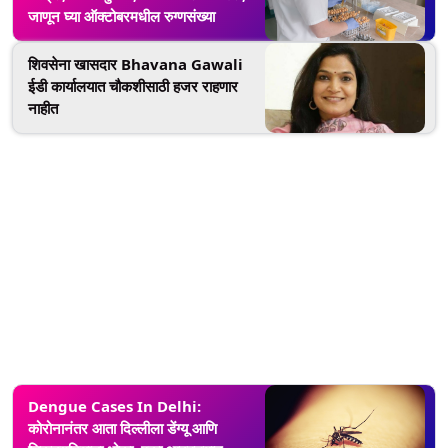
जाणून घ्या ऑक्टोबरमधील रुग्णसंख्या
शिवसेना खासदार Bhavana Gawali
ईडी कार्यालयात चौकशीसाठी हजर राहणार
नाहीत
Dengue Cases In Delhi:
कोरोनानंतर आता दिल्लीला डेंग्यू आणि