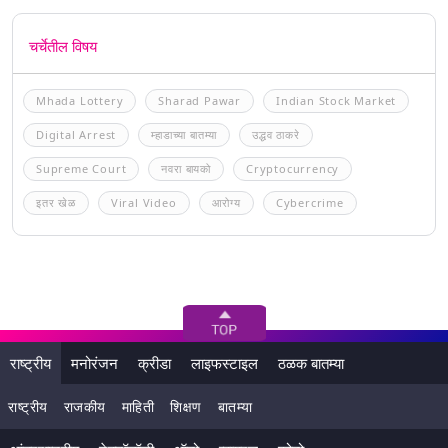
चर्चेतील विषय
Mhada Lottery
Sharad Pawar
Indian Stock Market
Digital Arrest
म्हाडाच्या बातम्या
उद्धव ठाकरे
Supreme Court
नवरा बायको
Cryptocurrency
इतर खेळ
Viral Video
आरोग्य
Cybercrime
राष्ट्रीय
मनोरंजन
क्रीडा
लाइफस्टाइल
ठळक बातम्या
राष्ट्रीय
राजकीय
माहिती
शिक्षण
बातम्या