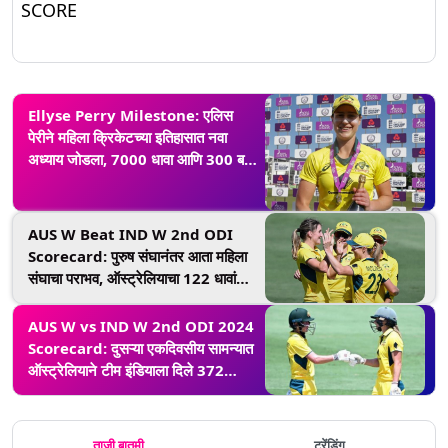
SCORE
Ellyse Perry Milestone: एलिस
पेरीने महिला क्रिकेटच्या इतिहासात नवा
अध्याय जोडला, 7000 धावा आणि 300 बळी
घेण्याचा केला ऐतिहासिक पराक्रम
AUS W Beat IND W 2nd ODI
Scorecard: पुरुष संघानंतर आता महिला
संघाचा पराभव, ऑस्ट्रेलियाचा 122 धावांनी
विजय; मालिकेत 2-0 अशी अभेद्य आघाडी
AUS W vs IND W 2nd ODI 2024
Scorecard: दुसऱ्या एकदिवसीय सामन्यात
ऑस्ट्रेलियाने टीम इंडियाला दिले 372
धावांचे, जॉर्जिया वोल आणि एलिस पेरी यांनी
झळकावली शतके
ताजी बातमी
ट्रेंडिंग