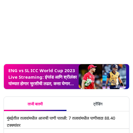
ENG vs SL ICC World Cup 2023
Live Streaming: इंग्लंड आणि श्रीलंका
यांच्यात होणार चुरशीची लढत, कसा घेणार
सामन्याचा आनंद? घ्या जाणून
ताजी बातमी
ट्रेंडिंग
मुंबईतील तलावांमधील आजची पाणी पातळी: 7 तलावांमधील पाणीसाठा 88.40
टक्क्यांवर