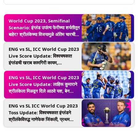
World Cup 2023, Semifinal
Scenario: इंग्लंड उपांत्य फेरीच्या शर्यतीतून
बाहेर? श्रीलंकेच्या विजयामुळे अंतिम चारची
लढत अजून झाली रंजक
ENG vs SL, ICC World Cup 2023
Live Score Update: विश्वचषकात
इंग्लंडची खराब कामगिरी कायम,
श्रीलंकेविरुद्ध संपूर्ण संघ 156 धावांत झाला
गारद
ENG vs SL, ICC World Cup 2023
Live Score Update: लाहिरू कुमाराने
श्रीलंकेला मिळवून दिले आठवे यश, बेन
स्टोक्सला केले बाद
ENG vs SL ICC World Cup 2023
Toss Update: विश्वचषकात इंग्लंडने
श्रीलंकेविरुद्ध नाणेफेक जिंकली, प्रथम
फलंदाजी करण्याचा घेतला निर्णय