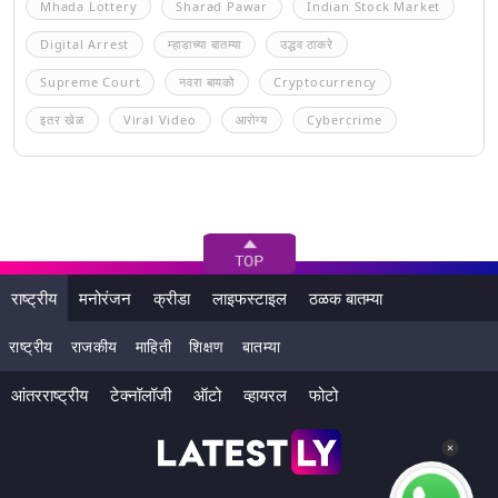
Mhada Lottery
Sharad Pawar
Indian Stock Market
Digital Arrest
म्हाडाच्या बातम्या
उद्धव ठाकरे
Supreme Court
नवरा बायको
Cryptocurrency
इतर खेळ
Viral Video
आरोग्य
Cybercrime
राष्ट्रीय
मनोरंजन
क्रीडा
लाइफस्टाइल
ठळक बातम्या
राष्ट्रीय
राजकीय
माहिती
शिक्षण
बातम्या
आंतरराष्ट्रीय
टेक्नॉलॉजी
ऑटो
व्हायरल
फोटो