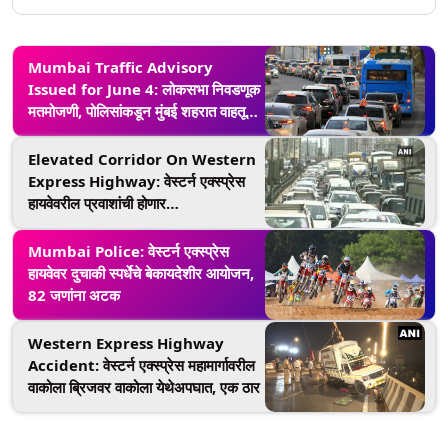
Mumbai Traffic Advisory
Issued for June 4: लोकसभा निवडणूक
मतमोजणी, पोलिसांकडून मुंबई शहरात वाहतूक
निर्बंध; जाणून घ्या पर्यायी मार्ग
Elevated Corridor On Western
Express Highway: वेस्टर्न एक्स्प्रेस
हायवेवरील प्रवाशांची होणार
वाहतूककोंडीपासून सुटका; BMC महामार्गावर
उभारणार 5,500 कोटी रुपये खर्चून 15
Mumbai Police: वेस्टर्न एक्स्प्रेस
किमीचा एलिव्हेटेड कॉरिडॉर
हायवेवर दुचाकी स्पर्धेचे बेकायदेशीर आयोजन,
82 जणांना अटक
Western Express Highway
Accident: वेस्टर्न एक्स्प्रेस महामार्गावरील
वाकोला ब्रिजवर वाकोला येथेअपघात, एक ठार