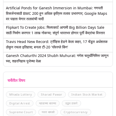
Artificial Ponds for Ganesh Immersion in Mumbai: गणपती
विसर्जनासाठी BMC 200 हून अधिक कृत्रिम तलाव उभारणार; Google Maps
वर पाहता येणार तलावांची यादी
Flipkart To Create Jobs: फ्लिपकार्ट आगामी Big Billion Days Sale
साठी निर्माण करणार 1 लाख नोकऱ्या; संपूर्ण भारतभर होणार पूर्ती केंद्रांचा विस्तार
Travis Head New Record: ट्रॅव्हिस हेडने केला कहर, 17 चेंडूत अर्धशतक
ठोकून रचला इतिहास; बनला टी-20 'पॉवरप्ले किंग'
Ganesh Chaturthi 2024 Shubh Muhurat: गणेश चतुर्थीनिमित्त जाणून
घ्या, शहरनिहाय पूजेच्या वेळा
चर्चेतील विषय
Mhada Lottery
Sharad Pawar
Indian Stock Market
Digital Arrest
म्हाडाच्या बातम्या
उद्धव ठाकरे
Supreme Court
नवरा बायको
Cryptocurrency