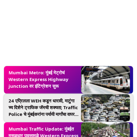
Mumbai Metro: मुंबई मेट्रोचं
Western Express Highway
junction वर इंटिग्रेशन सुरू
24 एप्रिलला WEH कडून धारावी, माटुंगा
च्य दिशेने ट्राफिक जॅमची शक्यता; Traffic
Police चे मुंबईकरांना पर्यायी मार्गांचा वापर
करण्याचं आवाहन
Mumbai Traffic Update: मुंबईत
मुसळधार पावसामुळे Western Express