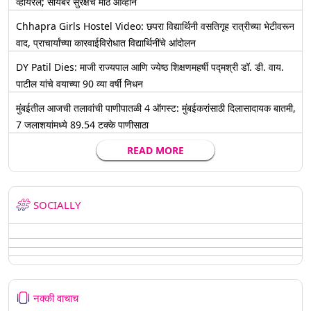
व्हायरल; सायबर सुरक्षेचे मोठे आव्हान
Chhapra Girls Hostel Video: छपरा विद्यार्थिनी वसतिगृह रात्रीच्या भेटीवरून
वाद, प्राचार्यांच्या कारवाईविरोधात विद्यार्थिनींचे आंदोलन
DY Patil Dies: माजी राज्यपाल आणि ज्येष्ठ शिक्षणमहर्षी पद्मश्री डॉ. डी. वाय.
पाटील यांचे वयाच्या 90 व्या वर्षी निधन
मुंबईतील आजची तलावांची पाणीपातळी 4 ऑगस्ट: मुंबईकरांसाठी दिलासादायक बातमी,
7 जलाशयांमध्ये 89.54 टक्के पाणीसाठा
READ MORE
SOCIALLY
नक्की वाचाच