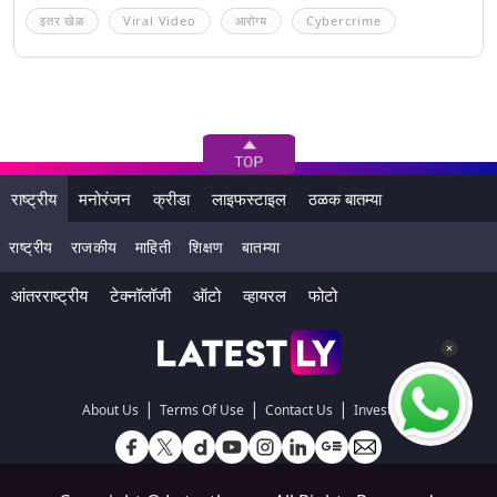
इतर खेळ
Viral Video
आरोग्य
Cybercrime
राष्ट्रीय
मनोरंजन
क्रीडा
लाइफस्टाइल
ठळक बातम्या
राष्ट्रीय
राजकीय
माहिती
शिक्षण
बातम्या
आंतरराष्ट्रीय
टेक्नॉलॉजी
ऑटो
व्हायरल
फोटो
|
|
|
About Us
Terms Of Use
Contact Us
Investors