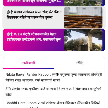
उपस्थितीला आजपासून परवानगी; मुंबईच्या
रस्त्यांवर ट्राफिक जॅम (View Pics)
मुंबई: अज्ञात जागेवरुन आला रॉड; थेट फॅशन
डिझायनर महिलेच्या कारमध्येच घुसला
मुंबई: WEH मेट्रो स्टेशनजवळील मेहता
इंडस्ट्रियल इस्टेटमध्ये आग; बचावकार्य सुरू
ताजी बातमी
ट्रेंडिंग
Nikita Rawal Ranbir Kapoor: रणबीर कपूरच्या जुन्या वक्तव्यावर अभिनेत्री
निकिता रावल आक्रमक, माफी मागण्याची मागणी
SIR अंतर्गत मतदार पुनरीक्षण अर्ज भरल्यास 16 हजार रुपये मिळण्याचा दावा पूर्णपणे
खोटा
Bhabhi Hotel Room Viral Video: सोशल मीडियावर हॉटेलमधील व्हिडिओ