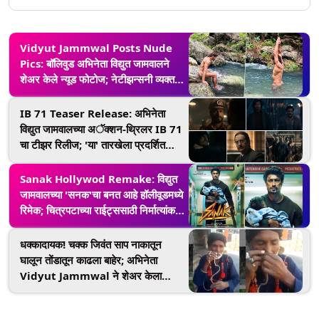
Vidyut Jammwal Posts Nude
Pics: बॉलिवुड अभिनेता विद्युत जामवालने
शेअर केले न्यूड फोटोज; नेटीझन्सनी व्यक्त
केला संताप, म्हणाले, 'उर्फीला मागे टाकलं'
IB 71 Teaser Release: अभिनेता
विद्युत जामवालच्या अॅक्शन-थ्रिलर IB 71
चा टीझर रिलीज; 'या' तारखेला प्रदर्शित
होणार चित्रपट
Sanak Hollywod Remake: विद्युत
जामवालच्या 'सनक'चा बनत आहे हॉलीवूडमध्ये
रिमेक; चित्रपटाच्या राईट्ससाठी निर्मात्यांकडे
चौकशी- Report
धक्कादायक! चक्क जिवंत साप नाकातून
घालून तोंडातून काढला बाहेर; अभिनेता
Vidyut Jammwal ने शेअर केला
Viral Video