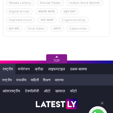
Mhada Lottery
Sharad Pawar
Indian Stock Market
Digital Arrest
म्हाडाच्या बातम्या
उद्धव ठाकरे
Supreme Court
नवरा बायको
Cryptocurrency
इतर खेळ
Viral Video
आरोग्य
Cybercrime
राष्ट्रीय
मनोरंजन
क्रीडा
लाइफस्टाइल
ठळक बातम्या
राष्ट्रीय
राजकीय
माहिती
शिक्षण
बातम्या
आंतरराष्ट्रीय
टेक्नॉलॉजी
ऑटो
व्हायरल
फोटो