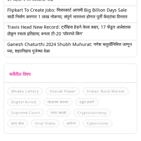
Flipkart To Create Jobs: फ्लिपकार्ट आगामी Big Billion Days Sale
साठी निर्माण करणार 1 लाख नोकऱ्या; संपूर्ण भारतभर होणार पूर्ती केंद्रांचा विस्तार
Travis Head New Record: ट्रॅव्हिस हेडने केला कहर, 17 चेंडूत अर्धशतक
ठोकून रचला इतिहास; बनला टी-20 'पॉवरप्ले किंग'
Ganesh Chaturthi 2024 Shubh Muhurat: गणेश चतुर्थीनिमित्त जाणून
घ्या, शहरनिहाय पूजेच्या वेळा
चर्चेतील विषय
Mhada Lottery
Sharad Pawar
Indian Stock Market
Digital Arrest
म्हाडाच्या बातम्या
उद्धव ठाकरे
Supreme Court
नवरा बायको
Cryptocurrency
इतर खेळ
Viral Video
आरोग्य
Cybercrime