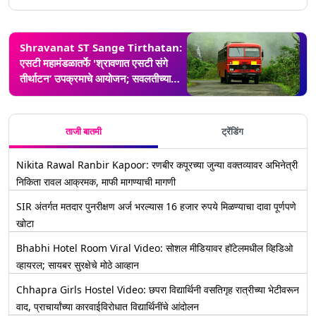
Shravanat ST Sange Tirthatan:
एसटी महामंडळातर्फे 'श्रावणात एसटी संगे
तीर्थाटन’ उपक्रमाचे आयोजन; सवलतीच्या
दरात राज्यातील तीर्थक्षेत्रांना भेट देण्याची संधी
ताजी बातमी
ट्रेंडिंग
Nikita Rawal Ranbir Kapoor: रणबीर कपूरच्या जुन्या वक्तव्यावर अभिनेत्री
निकिता रावल आक्रमक, माफी मागण्याची मागणी
SIR अंतर्गत मतदार पुनरीक्षण अर्ज भरल्यास 16 हजार रुपये मिळण्याचा दावा पूर्णपणे
खोटा
Bhabhi Hotel Room Viral Video: सोशल मीडियावर हॉटेलमधील व्हिडिओ
व्हायरल; सायबर सुरक्षेचे मोठे आव्हान
Chhapra Girls Hostel Video: छपरा विद्यार्थिनी वसतिगृह रात्रीच्या भेटीवरून
वाद, प्राचार्यांच्या कारवाईविरोधात विद्यार्थिनींचे आंदोलन