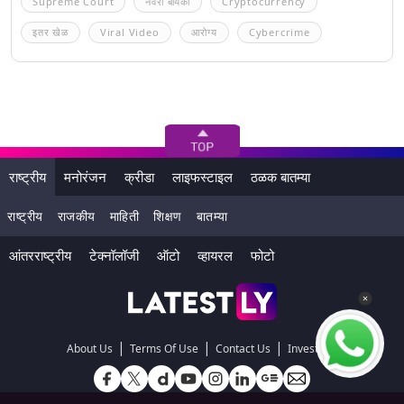
Supreme Court
नवरा बायको
Cryptocurrency
इतर खेळ
Viral Video
आरोग्य
Cybercrime
राष्ट्रीय
मनोरंजन
क्रीडा
लाइफस्टाइल
ठळक बातम्या
राष्ट्रीय
राजकीय
माहिती
शिक्षण
बातम्या
आंतरराष्ट्रीय
टेक्नॉलॉजी
ऑटो
व्हायरल
फोटो
|
|
|
About Us
Terms Of Use
Contact Us
Investors