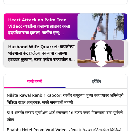
Heart Attack on Palm Tree
Video: व्यक्तीला ताडाच्या झाडावर आला
हृदयविकाराचा झटका, जागीच मृत्यू;
Bhuvanagiri येथील दुःखद घटना
(Watch Video)
Husband Wife Quarrel: बायकोच्या
भांडणाला कंटाळलेल्या नवऱ्याचा ताडाच्या
झाडावर मुक्काम; उत्तर प्रदेश राज्यातील मऊ
जिल्ह्यातील घटना
ताजी बातमी
ट्रेंडिंग
Nikita Rawal Ranbir Kapoor: रणबीर कपूरच्या जुन्या वक्तव्यावर अभिनेत्री
निकिता रावल आक्रमक, माफी मागण्याची मागणी
SIR अंतर्गत मतदार पुनरीक्षण अर्ज भरल्यास 16 हजार रुपये मिळण्याचा दावा पूर्णपणे
खोटा
Bhabhi Hotel Room Viral Video: सोशल मीडियावर हॉटेलमधील व्हिडिओ