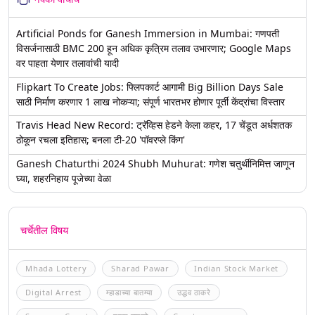
Artificial Ponds for Ganesh Immersion in Mumbai: गणपती
विसर्जनासाठी BMC 200 हून अधिक कृत्रिम तलाव उभारणार; Google Maps
वर पाहता येणार तलावांची यादी
Flipkart To Create Jobs: फ्लिपकार्ट आगामी Big Billion Days Sale
साठी निर्माण करणार 1 लाख नोकऱ्या; संपूर्ण भारतभर होणार पूर्ती केंद्रांचा विस्तार
Travis Head New Record: ट्रॅव्हिस हेडने केला कहर, 17 चेंडूत अर्धशतक
ठोकून रचला इतिहास; बनला टी-20 'पॉवरप्ले किंग'
Ganesh Chaturthi 2024 Shubh Muhurat: गणेश चतुर्थीनिमित्त जाणून
घ्या, शहरनिहाय पूजेच्या वेळा
चर्चेतील विषय
Mhada Lottery
Sharad Pawar
Indian Stock Market
Digital Arrest
म्हाडाच्या बातम्या
उद्धव ठाकरे