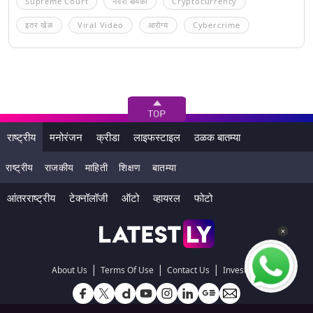
Supreme Court
नवरा बायको
Cryptocurrency
इतर खेळ
Viral Video
आरोग्य
Cybercrime
राष्ट्रीय
मनोरंजन
क्रीडा
लाइफस्टाइल
ठळक बातम्या
राष्ट्रीय
राजकीय
माहिती
शिक्षण
बातम्या
आंतरराष्ट्रीय
टेक्नॉलॉजी
ऑटो
व्हायरल
फोटो
|
|
|
About Us
Terms Of Use
Contact Us
Investors