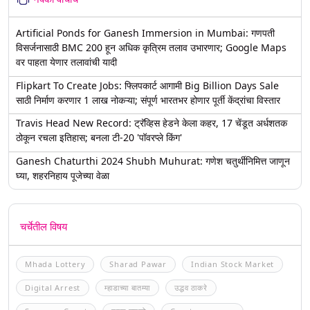
Artificial Ponds for Ganesh Immersion in Mumbai: गणपती
विसर्जनासाठी BMC 200 हून अधिक कृत्रिम तलाव उभारणार; Google Maps
वर पाहता येणार तलावांची यादी
Flipkart To Create Jobs: फ्लिपकार्ट आगामी Big Billion Days Sale
साठी निर्माण करणार 1 लाख नोकऱ्या; संपूर्ण भारतभर होणार पूर्ती केंद्रांचा विस्तार
Travis Head New Record: ट्रॅव्हिस हेडने केला कहर, 17 चेंडूत अर्धशतक
ठोकून रचला इतिहास; बनला टी-20 'पॉवरप्ले किंग'
Ganesh Chaturthi 2024 Shubh Muhurat: गणेश चतुर्थीनिमित्त जाणून
घ्या, शहरनिहाय पूजेच्या वेळा
चर्चेतील विषय
Mhada Lottery
Sharad Pawar
Indian Stock Market
Digital Arrest
म्हाडाच्या बातम्या
उद्धव ठाकरे