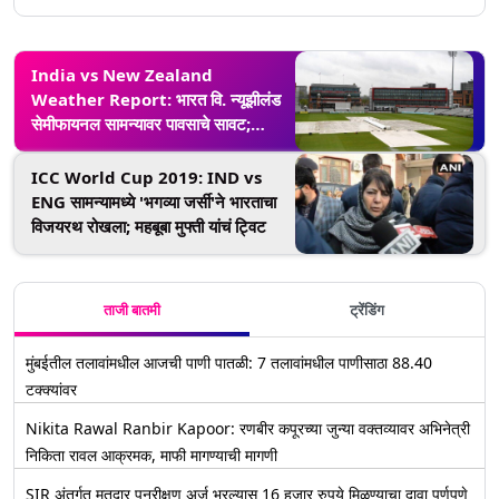
India vs New Zealand
Weather Report: भारत वि. न्यूझीलंड
सेमीफायनल सामन्यावर पावसाचे सावट;
जाणून घ्या काय होईल जर ही मॅच रद्द झाली
तर?
ICC World Cup 2019: IND vs
ENG सामन्यामध्ये 'भगव्या जर्सी'ने भारताचा
विजयरथ रोखला; महबूबा मुफ्ती यांचं ट्विट
ताजी बातमी
ट्रेंडिंग
मुंबईतील तलावांमधील आजची पाणी पातळी: 7 तलावांमधील पाणीसाठा 88.40
टक्क्यांवर
Nikita Rawal Ranbir Kapoor: रणबीर कपूरच्या जुन्या वक्तव्यावर अभिनेत्री
निकिता रावल आक्रमक, माफी मागण्याची मागणी
SIR अंतर्गत मतदार पुनरीक्षण अर्ज भरल्यास 16 हजार रुपये मिळण्याचा दावा पूर्णपणे