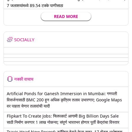
7 जलाशयांमध्ये 89.54 टक्के पाणीसाठा
READ MORE
SOCIALLY
नक्की वाचाच
Artificial Ponds for Ganesh Immersion in Mumbai: गणपती
विसर्जनासाठी BMC 200 हून अधिक कृत्रिम तलाव उभारणार; Google Maps
वर पाहता येणार तलावांची यादी
Flipkart To Create Jobs: फ्लिपकार्ट आगामी Big Billion Days Sale
साठी निर्माण करणार 1 लाख नोकऱ्या; संपूर्ण भारतभर होणार पूर्ती केंद्रांचा विस्तार
Travis Head New Record: ट्रॅव्हिस हेडने केला कहर, 17 चेंडूत अर्धशतक