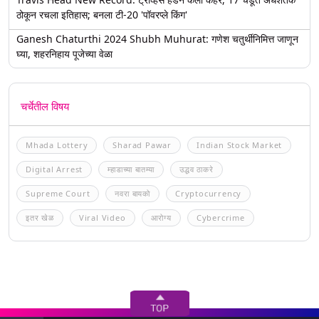
ठोकून रचला इतिहास; बनला टी-20 'पॉवरप्ले किंग'
Ganesh Chaturthi 2024 Shubh Muhurat: गणेश चतुर्थीनिमित्त जाणून
घ्या, शहरनिहाय पूजेच्या वेळा
चर्चेतील विषय
Mhada Lottery
Sharad Pawar
Indian Stock Market
Digital Arrest
म्हाडाच्या बातम्या
उद्धव ठाकरे
Supreme Court
नवरा बायको
Cryptocurrency
इतर खेळ
Viral Video
आरोग्य
Cybercrime