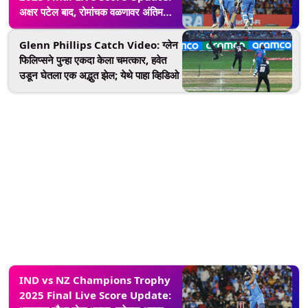
अक्षर पटेल बाद, रोमांचक वळणावर अंतिम
सामना; राहुल आणि हार्दिक क्रीजवर उपस्थित
Glenn Phillips Catch Video: ग्लेन
फिलिप्सने पुन्हा एकदा केला चमत्कार, हवेत
उडून घेतला एक अद्भुत झेल; येथे पाहा व्हिडिओ
IND vs NZ Champions Trophy
2025 Final Live Score Update: