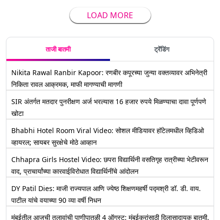
LOAD MORE
ताजी बातमी
ट्रेंडिंग
Nikita Rawal Ranbir Kapoor: रणबीर कपूरच्या जुन्या वक्तव्यावर अभिनेत्री
निकिता रावल आक्रमक, माफी मागण्याची मागणी
SIR अंतर्गत मतदार पुनरीक्षण अर्ज भरल्यास 16 हजार रुपये मिळण्याचा दावा पूर्णपणे
खोटा
Bhabhi Hotel Room Viral Video: सोशल मीडियावर हॉटेलमधील व्हिडिओ
व्हायरल; सायबर सुरक्षेचे मोठे आव्हान
Chhapra Girls Hostel Video: छपरा विद्यार्थिनी वसतिगृह रात्रीच्या भेटीवरून
वाद, प्राचार्यांच्या कारवाईविरोधात विद्यार्थिनींचे आंदोलन
DY Patil Dies: माजी राज्यपाल आणि ज्येष्ठ शिक्षणमहर्षी पद्मश्री डॉ. डी. वाय.
पाटील यांचे वयाच्या 90 व्या वर्षी निधन
मुंबईतील आजची तलावांची पाणीपातळी 4 ऑगस्ट: मुंबईकरांसाठी दिलासादायक बातमी,