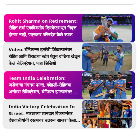
Rohit Sharma on Retirement:
रोहित शर्मा एकदिवसीय क्रिकेटमधून निवृत्त
होणार नाही, पत्रकार परिषदेत केले स्पष्ट
Video: चॅम्पियन्स ट्रॉफी जिंकल्यानंतर
रोहित आणि विराटचा स्टंप घेवुन दांडिया खेळून
केलं सेलिब्रेशन, पाहा व्हिडिओ
Team India Celebration:
जडेजाचा गंगनम डान्स, कोहली-रोहितचा
अनोखा सेलिब्रेशन, चॅम्पियन झाल्यानंतर टीम
इंडिया सेलिब्रेशनमध्ये मग्न
India Victory Celebration In
Street: भारताच्या शानदार विजयानंतर
देशवासीयांनी रस्त्यावर उतरुन साजरा केला
आनंद, पाहा व्हिडिओ