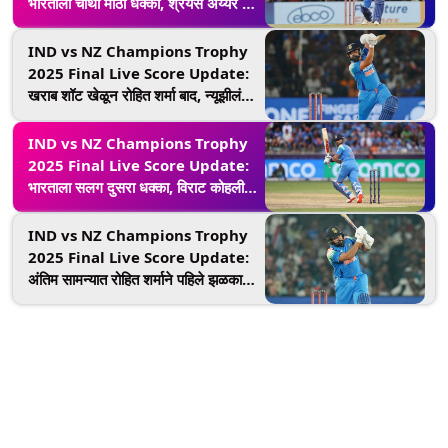
भारताला चौथा मोठा धक्का, श्रेयस अय्यर 48
धावा करुन बाद
IND vs NZ Champions Trophy
2025 Final Live Score Update:
खराब शॉट खेळून रोहित शर्मा बाद, न्यूझीलंडने
तीन विकेट घेत केले पुनरागमन
IND vs NZ Champions Trophy
2025 Final Live Score Update:
भारताला सलग दुसरा धक्का, विराट कोहली
शुन्यावर बाद; स्टेडियममध्ये शांतता
IND vs NZ Champions Trophy
2025 Final Live Score Update:
अंतिम सामन्यात रोहित शर्माने पहिले झळकावले
अर्धशतक, टीम इंडिया विजयाकडे वेगाने
वाटचाल