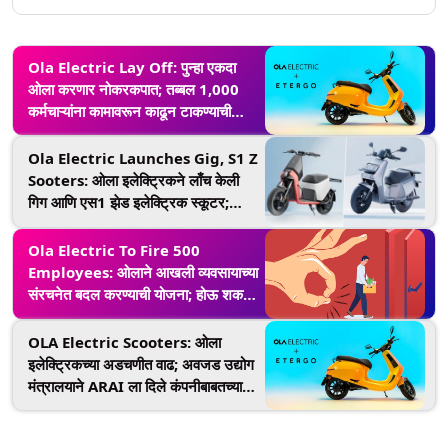
Ola Electric Lay Off: पुन्हा एकदा
ओला करणार नोकरकपात; तब्बल 1,000
कर्मचाऱ्यांना कामावरून काढून टाकण्याची
शक्यता, कंपनीने सांगितले कारण
Ola Electric Launches Gig, S1 Z
Sooters: ओला इलेक्ट्रिकने लाँच केली
गिग आणि एस1 झेड इलेक्ट्रिक स्कूटर;
सुरुवातीची किंमत 39,999 रुपये, आजपासून
बुकिंग सुरू
Ola Electric To Fire 500
Employees: ओलाने आखली व्यवसायाच्या
संरचनेत बदल करण्याची योजना; होऊ शकते
500 कर्मचाऱ्यांची नोकर कपात- Reports
OLA Electric Scooters: ओला
इलेक्ट्रिकच्या अडचणीत वाढ; अवजड उद्योग
मंत्रालयाने ARAI ला दिले कंपनीबाबतच्या
तक्रारींची चौकशी करण्याचे आदेश