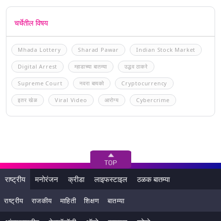
चर्चेतील विषय
Mhada Lottery
Sharad Pawar
Indian Stock Market
Digital Arrest
म्हाडाच्या बातम्या
उद्धव ठाकरे
Supreme Court
नवरा बायको
Cryptocurrency
इतर खेळ
Viral Video
आरोग्य
Cybercrime
राष्ट्रीय
मनोरंजन
क्रीडा
लाइफस्टाइल
ठळक बातम्या
राष्ट्रीय
राजकीय
माहिती
शिक्षण
बातम्या