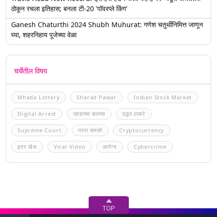
ठोकून रचला इतिहास; बनला टी-20 'पॉवरप्ले किंग'
Ganesh Chaturthi 2024 Shubh Muhurat: गणेश चतुर्थीनिमित्त जाणून
घ्या, शहरनिहाय पूजेच्या वेळा
चर्चेतील विषय
Mhada Lottery
Sharad Pawar
Indian Stock Market
Digital Arrest
म्हाडाच्या बातम्या
उद्धव ठाकरे
Supreme Court
नवरा बायको
Cryptocurrency
इतर खेळ
Viral Video
आरोग्य
Cybercrime