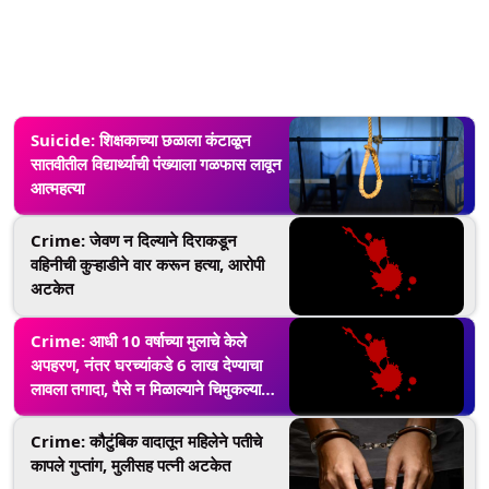
Suicide: शिक्षकाच्या छळाला कंटाळून
सातवीतील विद्यार्थ्याची पंख्याला गळफास लावून
आत्महत्या
Crime: जेवण न दिल्याने दिराकडून
वहिनीची कुऱ्हाडीने वार करून हत्या, आरोपी
अटकेत
Crime: आधी 10 वर्षाच्या मुलाचे केले
अपहरण, नंतर घरच्यांकडे 6 लाख देण्याचा
लावला तगादा, पैसे न मिळाल्याने चिमुकल्याची
हत्या
Crime: कौटुंबिक वादातून महिलेने पतीचे
कापले गुप्तांग, मुलीसह पत्नी अटकेत