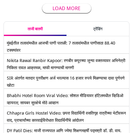
LOAD MORE
ताजी बातमी
ट्रेंडिंग
मुंबईतील तलावांमधील आजची पाणी पातळी: 7 तलावांमधील पाणीसाठा 88.40
टक्क्यांवर
Nikita Rawal Ranbir Kapoor: रणबीर कपूरच्या जुन्या वक्तव्यावर अभिनेत्री
निकिता रावल आक्रमक, माफी मागण्याची मागणी
SIR अंतर्गत मतदार पुनरीक्षण अर्ज भरल्यास 16 हजार रुपये मिळण्याचा दावा पूर्णपणे
खोटा
Bhabhi Hotel Room Viral Video: सोशल मीडियावर हॉटेलमधील व्हिडिओ
व्हायरल; सायबर सुरक्षेचे मोठे आव्हान
Chhapra Girls Hostel Video: छपरा विद्यार्थिनी वसतिगृह रात्रीच्या भेटीवरून
वाद, प्राचार्यांच्या कारवाईविरोधात विद्यार्थिनींचे आंदोलन
DY Patil Dies: माजी राज्यपाल आणि ज्येष्ठ शिक्षणमहर्षी पद्मश्री डॉ. डी. वाय.