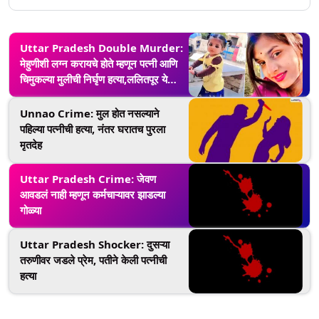
Uttar Pradesh Double Murder:
मेहुणीशी लग्न करायचे होते म्हणून पत्नी आणि
चिमुकल्या मुलीची निर्घृण हत्या,ललितपूर येथील
घटना
Unnao Crime: मुल होत नसल्याने
पहिल्या पत्नीची हत्या, नंतर घरातच पुरला
मृतदेह
Uttar Pradesh Crime: जेवण
आवडलं नाही म्हणून कर्मचाऱ्यावर झाडल्या
गोळ्या
Uttar Pradesh Shocker: दुसऱ्या
तरुणीवर जडले प्रेम, पतीने केली पत्नीची
हत्या