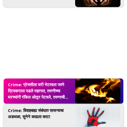
Crime: प्रेयसीला घरी भेटायला जाणे
प्रियकराला पडले महागात, तरुणीच्या
घरच्यांनी रॉकेल ओतून पेटवले, तरुणाची
प्रकृती गंभीर
Crime: विवाहबाह्य संबंधात सासऱ्याचा
अडथळा, सुनेने काढला काटा