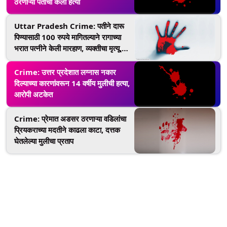
ठरणाऱ्या पतीची केली हत्या
Uttar Pradesh Crime: पतीने दारू
पिण्यासाठी 100 रुपये मागितल्याने रागाच्या
भरात पत्नीने केली मारहाण, व्यक्तीचा मृत्यू,
महिला फरार
Crime: उत्तर प्रदेशात लग्नास नकार
दिल्याच्या कारणांवरून 14 वर्षीय मुलीची हत्या,
आरोपी अटकेत
Crime: प्रेमात अडसर ठरणाऱ्या वडिलांचा
प्रियकराच्या मदतीने काढला काटा, दत्तक
घेतलेल्या मुलीचा प्रताप