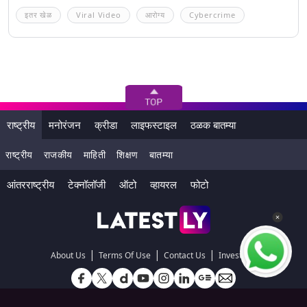
इतर खेळ
Viral Video
आरोग्य
Cybercrime
राष्ट्रीय
मनोरंजन
क्रीडा
लाइफस्टाइल
ठळक बातम्या
राष्ट्रीय
राजकीय
माहिती
शिक्षण
बातम्या
आंतरराष्ट्रीय
टेक्नॉलॉजी
ऑटो
व्हायरल
फोटो
|
|
|
About Us
Terms Of Use
Contact Us
Investors