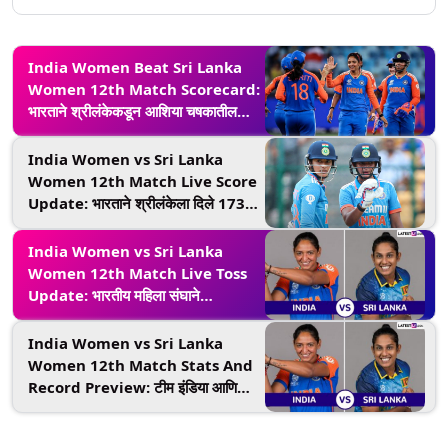
India Women Beat Sri Lanka
Women 12th Match Scorecard:
भारताने श्रीलंकेकडून आशिया चषकातील
अंतिम फेरीतील पराभवाचा घेतला बदला,
दणदणीत विजयासह उपांत्य फेरीच्या आशा
India Women vs Sri Lanka
ठेवल्या जिवंत
Women 12th Match Live Score
Update: भारताने श्रीलंकेला दिले 173
धावांचे लक्ष्य, मानधना-हरमनने झळकावले
अर्धशतके
India Women vs Sri Lanka
Women 12th Match Live Toss
Update: भारतीय महिला संघाने
श्रीलंकेविरुद्ध नाणेफेक जिंकली, फलंदाजी
करण्याचा घेतला निर्णय
India Women vs Sri Lanka
Women 12th Match Stats And
Record Preview: टीम इंडिया आणि
श्रीलंका यांच्यात होणार चुरशीची लढत,
आजच्या सामन्यात होऊ शकतात 'हे' मोठे