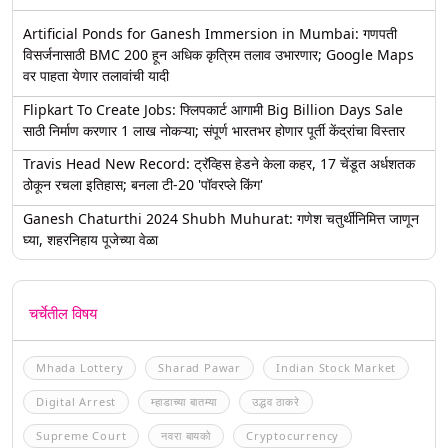
Artificial Ponds for Ganesh Immersion in Mumbai: गणपती
विसर्जनासाठी BMC 200 हून अधिक कृत्रिम तलाव उभारणार; Google Maps
वर पाहता येणार तलावांची यादी
Flipkart To Create Jobs: फ्लिपकार्ट आगामी Big Billion Days Sale
साठी निर्माण करणार 1 लाख नोकऱ्या; संपूर्ण भारतभर होणार पूर्ती केंद्रांचा विस्तार
Travis Head New Record: ट्रॅव्हिस हेडने केला कहर, 17 चेंडूत अर्धशतक
ठोकून रचला इतिहास; बनला टी-20 'पॉवरप्ले किंग'
Ganesh Chaturthi 2024 Shubh Muhurat: गणेश चतुर्थीनिमित्त जाणून
घ्या, शहरनिहाय पूजेच्या वेळा
चर्चेतील विषय
Mhada Lottery
Sharad Pawar
Indian Stock Market
Digital Arrest
म्हाडाच्या बातम्या
उद्धव ठाकरे
Supreme Court
नवरा बायको
Cryptocurrency