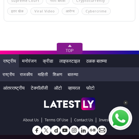
Supreme Court
नवरा बायको
Cryptocurrency
इतर खेळ
Viral Video
आरोग्य
Cybercrime
राष्ट्रीय
मनोरंजन
क्रीडा
लाइफस्टाइल
ठळक बातम्या
राष्ट्रीय
राजकीय
माहिती
शिक्षण
बातम्या
आंतरराष्ट्रीय
टेक्नॉलॉजी
ऑटो
व्हायरल
फोटो
|
|
|
About Us
Terms Of Use
Contact Us
Investors