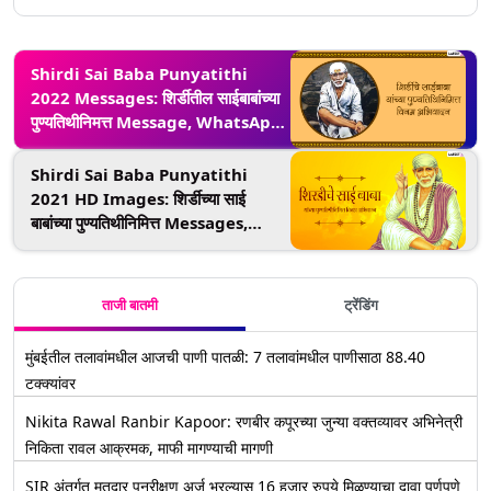
Shirdi Sai Baba Punyatithi
2022 Messages: शिर्डीतील साईबाबांच्या
पुण्यतिथीनिमत्त Message, WhatsApp
Stickers, Facebook Message
आणि Greetings शेअर करून करा त्यांना
Shirdi Sai Baba Punyatithi
अभिवादन
2021 HD Images: शिर्डीच्या साई
बाबांच्या पुण्यतिथीनिमित्त Messages,
Wishes शेअर करून करा त्यांना अभिवादन
ताजी बातमी
ट्रेंडिंग
मुंबईतील तलावांमधील आजची पाणी पातळी: 7 तलावांमधील पाणीसाठा 88.40
टक्क्यांवर
Nikita Rawal Ranbir Kapoor: रणबीर कपूरच्या जुन्या वक्तव्यावर अभिनेत्री
निकिता रावल आक्रमक, माफी मागण्याची मागणी
SIR अंतर्गत मतदार पुनरीक्षण अर्ज भरल्यास 16 हजार रुपये मिळण्याचा दावा पूर्णपणे