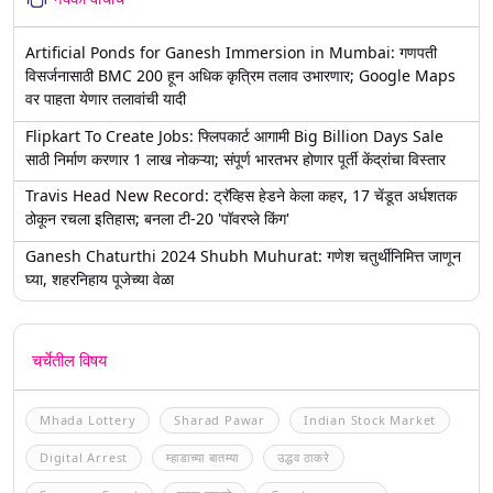
Artificial Ponds for Ganesh Immersion in Mumbai: गणपती
विसर्जनासाठी BMC 200 हून अधिक कृत्रिम तलाव उभारणार; Google Maps
वर पाहता येणार तलावांची यादी
Flipkart To Create Jobs: फ्लिपकार्ट आगामी Big Billion Days Sale
साठी निर्माण करणार 1 लाख नोकऱ्या; संपूर्ण भारतभर होणार पूर्ती केंद्रांचा विस्तार
Travis Head New Record: ट्रॅव्हिस हेडने केला कहर, 17 चेंडूत अर्धशतक
ठोकून रचला इतिहास; बनला टी-20 'पॉवरप्ले किंग'
Ganesh Chaturthi 2024 Shubh Muhurat: गणेश चतुर्थीनिमित्त जाणून
घ्या, शहरनिहाय पूजेच्या वेळा
चर्चेतील विषय
Mhada Lottery
Sharad Pawar
Indian Stock Market
Digital Arrest
म्हाडाच्या बातम्या
उद्धव ठाकरे