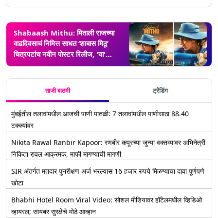
Shabaash Mithu: मिताली राजच्या
वाढदिवसाचं निमित्त साधत ‘शाबास मिठू’
चित्रपटांच नवीन पोस्टर रिलीज, 'या'
दिवशी चित्रपट येणार प्रेक्षकांच्या भेटीला
ताजी बातमी
ट्रेंडिंग
मुंबईतील तलावांमधील आजची पाणी पातळी: 7 तलावांमधील पाणीसाठा 88.40
टक्क्यांवर
Nikita Rawal Ranbir Kapoor: रणबीर कपूरच्या जुन्या वक्तव्यावर अभिनेत्री
निकिता रावल आक्रमक, माफी मागण्याची मागणी
SIR अंतर्गत मतदार पुनरीक्षण अर्ज भरल्यास 16 हजार रुपये मिळण्याचा दावा पूर्णपणे
खोटा
Bhabhi Hotel Room Viral Video: सोशल मीडियावर हॉटेलमधील व्हिडिओ
व्हायरल; सायबर सुरक्षेचे मोठे आव्हान