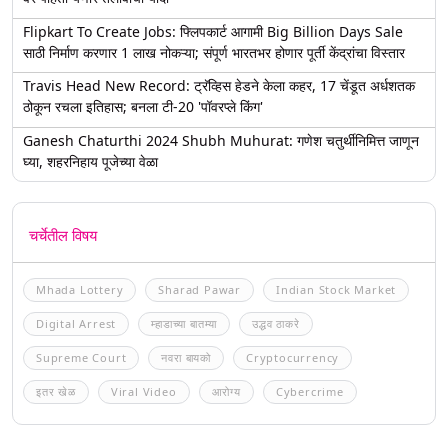
Flipkart To Create Jobs: फ्लिपकार्ट आगामी Big Billion Days Sale
साठी निर्माण करणार 1 लाख नोकऱ्या; संपूर्ण भारतभर होणार पूर्ती केंद्रांचा विस्तार
Travis Head New Record: ट्रॅव्हिस हेडने केला कहर, 17 चेंडूत अर्धशतक
ठोकून रचला इतिहास; बनला टी-20 'पॉवरप्ले किंग'
Ganesh Chaturthi 2024 Shubh Muhurat: गणेश चतुर्थीनिमित्त जाणून
घ्या, शहरनिहाय पूजेच्या वेळा
चर्चेतील विषय
Mhada Lottery
Sharad Pawar
Indian Stock Market
Digital Arrest
म्हाडाच्या बातम्या
उद्धव ठाकरे
Supreme Court
नवरा बायको
Cryptocurrency
इतर खेळ
Viral Video
आरोग्य
Cybercrime