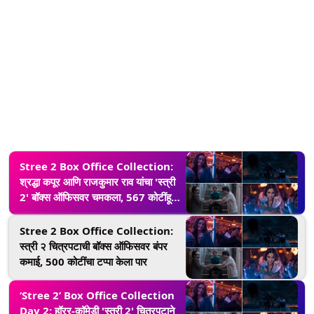
Stree 2 Box Office Collection:
श्रद्धा कपूर आणि राजकुमार राव यांचा 'स्त्री
2' बॉक्स ऑफिसवर चमकला, 567 कोटींहून
अधिकचा व्यवसाय
Stree 2 Box Office Collection:
स्त्री २ चित्रपटाची बॉक्स ऑफिसवर बंपर
कमाई, 500 कोटींचा टप्पा केला पार
‘Stree 2’ Box Office Collection
Day 2: हॉरर-कॉमेडी 'स्त्री 2' चित्रपटाने