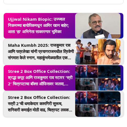
Ujjwal Nikam Biopic: उज्ज्वल
निकमच्या बायोपिकमधून आमिर खान बाहेर;
आता 'हा' अभिनेता साकारणार भूमिका
Maha Kumbh 2025: राजकुमार राव
आणि पत्रलेखा यांनी प्रयागराजमधील त्रिवेणी
संगमात केले स्नान, महाकुंभमेळ्यातील एक
आध्यात्मिक यात्रा
Stree 2 Box Office Collection:
श्रद्धा कपूर आणि राजकुमार राव स्टारर 'स्री
2' चित्रपटाचा बॉक्स ऑफिसवर जलवा,
जाणून घ्या एकूण कमाई
Stree 2 Box Office Collection:
स्त्री 2'ची धमाकेदार कामगिरी सुरूच,
शनिवारी कमाईत मोठी वाढ, चित्रपट लवकरच
करणार 600 कोटींची कमाई