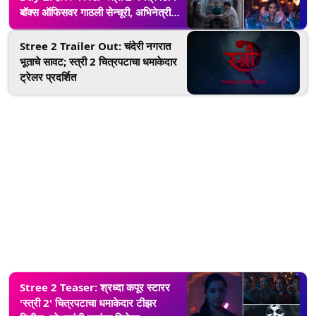
बॉक्स ऑफिसवर गाठली सेन्चूरी, अभिनेत्री
कंगणाने केले टीमचे कौतुक
Stree 2 Trailer Out: चंदेरी नगरात
भूताचे सावट; स्त्री 2 चित्रपटाचा धमाकेदार
ट्रेलर प्रदर्शित
Stree 2 Teaser: श्रध्दा कपूर स्टारर
'स्त्री 2' चित्रपटाचा धमाकेदार टीझर