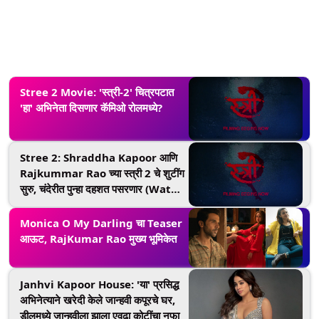
Stree 2 Movie: 'स्त्री-2' चित्रपटात
'हा' अभिनेता दिसणार कॅमिओ रोलमध्ये?
Stree 2: Shraddha Kapoor आणि
Rajkummar Rao च्या स्त्री 2 चे शुटींग
सुरु, चंदेरीत पुन्हा दहशत पसरणार (Watch
Video)
Monica O My Darling चा Teaser
आऊट, RajKumar Rao मुख्य भूमिकेत
Janhvi Kapoor House: 'या' प्रसिद्ध
अभिनेत्याने खरेदी केले जान्हवी कपूरचे घर,
डीलमध्ये जान्हवीला झाला एवढा कोटींचा नफा