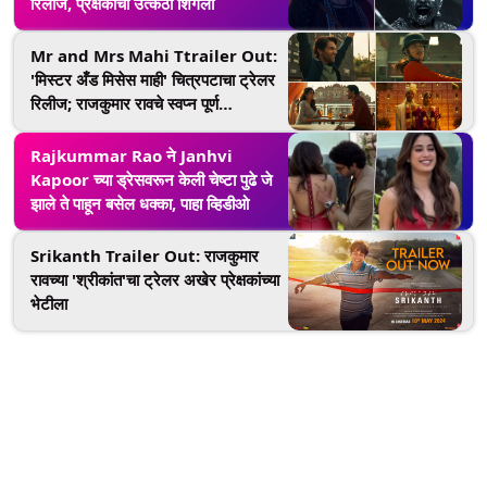
रिलीज, प्रेक्षकांची उत्कंठा शिगेला
Mr and Mrs Mahi Ttrailer Out:
'मिस्टर अँड मिसेस माही' चित्रपटाचा ट्रेलर
रिलीज; राजकुमार रावचे स्वप्न पूर्ण
करण्यासाठी जान्हवी कपूर उतरली क्रिकेटच्या
मैदानात (Watch Video)
Rajkummar Rao ने Janhvi
Kapoor च्या ड्रेसवरून केली चेष्टा पुढे जे
झाले ते पाहून बसेल धक्का, पाहा व्हिडीओ
Srikanth Trailer Out: राजकुमार
रावच्या 'श्रीकांत'चा ट्रेलर अखेर प्रेक्षकांच्या
भेटीला