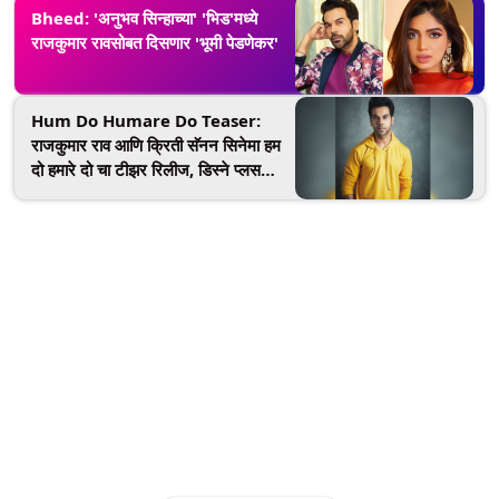
Bheed: 'अनुभव सिन्हाच्या' 'भिड'मध्ये
राजकुमार रावसोबत दिसणार 'भूमी पेडणेकर'
Hum Do Humare Do Teaser:
राजकुमार राव आणि क्रिती सॅनन सिनेमा हम
दो हमारे दो चा टीझर रिलीज, डिस्ने प्लस
हॉटस्टारवर येणार पाहता, पाहा व्हिडीओ