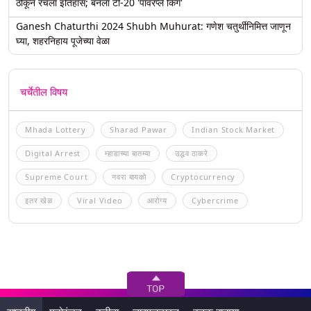
ठोकून रचला इतिहास; बनला टी-20 'पॉवरप्ले किंग'
Ganesh Chaturthi 2024 Shubh Muhurat: गणेश चतुर्थीनिमित्त जाणून
घ्या, शहरनिहाय पूजेच्या वेळा
चर्चेतील विषय
Mhada Lottery
Sharad Pawar
Indian Stock Market
Digital Arrest
म्हाडाच्या बातम्या
उद्धव ठाकरे
Supreme Court
नवरा बायको
Cryptocurrency
इतर खेळ
Viral Video
आरोग्य
Cybercrime