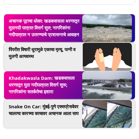
अचानक पूराचा धोका: खडकवासला धरणातून
मुठानदी पात्रात विसर्ग सुरु; नागरिकांना
नदीपात्रात न उतरण्याचे प्रशासनाचे आवाहन
पिंपरीत विषारी धुरामुळे एकाचा मृत्यू, पत्नी व
मुलगी अत्यवस्थ
Khadakwasla Dam: खडकवासला
धरणातून मुठा नदीपात्रात विसर्ग सुरू;
नागरिकांना सतर्कतेचा इशारा
Snake On Car: मुंबई-पुणे एक्सप्रेसवेवर
चालत्या कारच्या काचावर अचानक आला साप