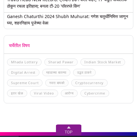
ठोकून रचला इतिहास; बनला टी-20 'पॉवरप्ले किंग'
Ganesh Chaturthi 2024 Shubh Muhurat: गणेश चतुर्थीनिमित्त जाणून
घ्या, शहरनिहाय पूजेच्या वेळा
चर्चेतील विषय
Mhada Lottery
Sharad Pawar
Indian Stock Market
Digital Arrest
म्हाडाच्या बातम्या
उद्धव ठाकरे
Supreme Court
नवरा बायको
Cryptocurrency
इतर खेळ
Viral Video
आरोग्य
Cybercrime