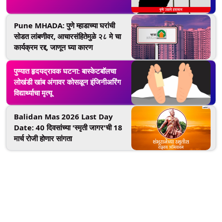
Pune MHADA: पुणे म्हाडाच्या घरांची
सोडत लांबणीवर, आचारसंहितेमुळे २८ मे चा
कार्यक्रम रद्द, जाणून घ्या कारण
पुण्यात हृदयद्रावक घटना: बास्केटबॉलचा
लोखंडी खांब अंगावर कोसळून इंजिनीअरिंग
विद्यार्थ्याचा मृत्यू
Balidan Mas 2026 Last Day
Date: 40 दिवसांच्या 'स्मृती जागर'ची 18
मार्च रोजी होणार सांगता