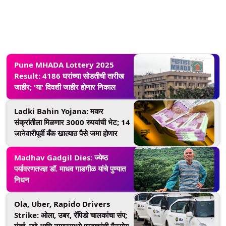
Pune MHADA Lottery 2025
Result: 4186 घरांच्या सोडतीची तारीख
जाहीर; 'या' दिवशी जाहीर होणार निकाल
Ladki Bahin Yojana: मकर
संक्रांतीला मिळणार 3000 रुपयांची भेट; 14
जानेवारीपूर्वी बँक खात्यात पैसे जमा होणार
Madhav Gadgil Dies: ज्येष्ठ
पर्यावरणतज्ज्ञ डॉ. माधव गाडगीळ यांचे पुण्यात
निधन
Ola, Uber, Rapido Drivers
Strike: ओला, उबर, रॅपिडो चालकांचा संप;