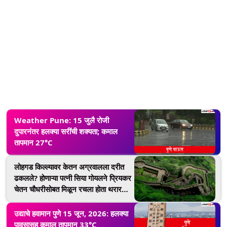
Weather Pune: 15 जुलै रोजी
दुपारनंतर हलक्या सरींची शक्यता; कमाल
तापमान 27°C
लोहगड किल्ल्यावर केतन अग्रवालला दरीत
ढकलले? होणाऱ्या पत्नी सिया गोयलने प्रियकर
चेतन चौधरीसोबत मिळून रचला होता थरारक
कट!
उद्याचे हवामान पुणे 15 जून, 2026: हलक्या
पावसासह कमाल तापमान 33°C