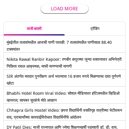
LOAD MORE
ताजी बातमी
ट्रेंडिंग
मुंबईतील तलावांमधील आजची पाणी पातळी: 7 तलावांमधील पाणीसाठा 88.40
टक्क्यांवर
Nikita Rawal Ranbir Kapoor: रणबीर कपूरच्या जुन्या वक्तव्यावर अभिनेत्री
निकिता रावल आक्रमक, माफी मागण्याची मागणी
SIR अंतर्गत मतदार पुनरीक्षण अर्ज भरल्यास 16 हजार रुपये मिळण्याचा दावा पूर्णपणे
खोटा
Bhabhi Hotel Room Viral Video: सोशल मीडियावर हॉटेलमधील व्हिडिओ
व्हायरल; सायबर सुरक्षेचे मोठे आव्हान
Chhapra Girls Hostel Video: छपरा विद्यार्थिनी वसतिगृह रात्रीच्या भेटीवरून
वाद, प्राचार्यांच्या कारवाईविरोधात विद्यार्थिनींचे आंदोलन
DY Patil Dies: माजी राज्यपाल आणि ज्येष्ठ शिक्षणमहर्षी पद्मश्री डॉ. डी. वाय.