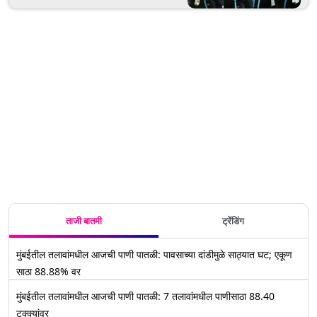
आमनेसामने; हेड टू हेड रेकॉर्ड, मिनी बॅटल,
लाईव्ह स्ट्रीमिंग कुठे पहाल, जाणून घ्या
ताजी बातमी
ट्रेंडिंग
मुंबईतील तलावांमधील आजची पाणी पातळी: पावसाच्या दांडीमुळे साठ्यात घट; एकूण
साठा 88.88% वर
मुंबईतील तलावांमधील आजची पाणी पातळी: 7 तलावांमधील पाणीसाठा 88.40
टक्क्यांवर