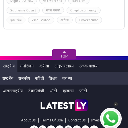
Digital Arrest
म्हाडाच्या बातम्या
उद्धव ठाकरे
Supreme Court
नवरा बायको
Cryptocurrency
इतर खेळ
Viral Video
आरोग्य
Cybercrime
राष्ट्रीय
मनोरंजन
क्रीडा
लाइफस्टाइल
ठळक बातम्या
राष्ट्रीय
राजकीय
माहिती
शिक्षण
बातम्या
आंतरराष्ट्रीय
टेक्नॉलॉजी
ऑटो
व्हायरल
फोटो
|
|
|
About Us
Terms Of Use
Contact Us
Investors