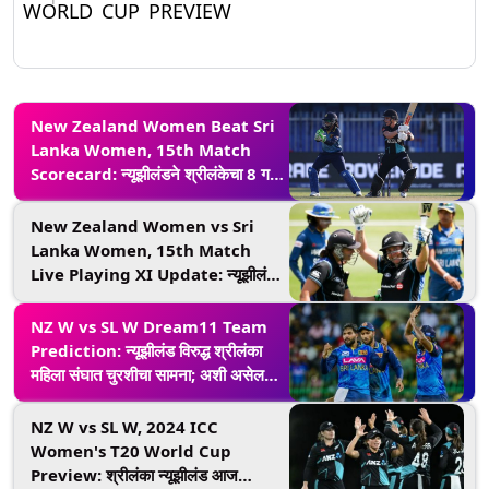
WORLD CUP PREVIEW
New Zealand Women Beat Sri
Lanka Women, 15th Match
Scorecard: न्यूझीलंडने श्रीलंकेचा 8 गडी
राखून केला पराभव, जॉर्जिया प्लिमरची
स्फोटक खेळी; येथे पाहा NZ W विरुद्ध SL
New Zealand Women vs Sri
W सामन्याचे स्कोअरकार्ड
Lanka Women, 15th Match
Live Playing XI Update: न्यूझीलंड
आणि श्रीलंका रोमांचक सामन्यात 'या'
दिग्गजांसह मैदानात उतरत आहेत, प्लेइंग
NZ W vs SL W Dream11 Team
इलेव्हनवर एक नजर टाका
Prediction: न्यूझीलंड विरुद्ध श्रीलंका
महिला संघात चुरशीचा सामना; अशी असेल
सर्वोत्तम प्लेइंग इलेव्हन
NZ W vs SL W, 2024 ICC
Women's T20 World Cup
Preview: श्रीलंका न्यूझीलंड आज