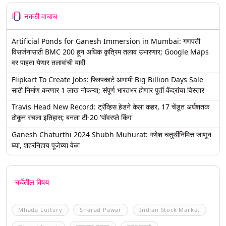
नक्की वाचाच
Artificial Ponds for Ganesh Immersion in Mumbai: गणपती
विसर्जनासाठी BMC 200 हून अधिक कृत्रिम तलाव उभारणार; Google Maps
वर पाहता येणार तलावांची यादी
Flipkart To Create Jobs: फ्लिपकार्ट आगामी Big Billion Days Sale
साठी निर्माण करणार 1 लाख नोकऱ्या; संपूर्ण भारतभर होणार पूर्ती केंद्रांचा विस्तार
Travis Head New Record: ट्रॅव्हिस हेडने केला कहर, 17 चेंडूत अर्धशतक
ठोकून रचला इतिहास; बनला टी-20 'पॉवरप्ले किंग'
Ganesh Chaturthi 2024 Shubh Muhurat: गणेश चतुर्थीनिमित्त जाणून
घ्या, शहरनिहाय पूजेच्या वेळा
चर्चेतील विषय
Mhada Lottery
Sharad Pawar
Indian Stock Market