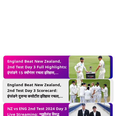
England Beat New Zealand,
2nd Test Day 3 Full Highlights:
इंग्लंडने 15 वर्षांनंतर रचला इतिहास,
न्यूझीलंडचा 323 धावांनी पराभव करून
जिंकली मालिका; येथे NZ विरुद्ध ENG
England Beat New Zealand,
सामन्याचे हायलाइट पहा
2nd Test Day 3 Scorecard:
इंग्लंडने दुसऱ्या कसोटीत इतिहास रचला,
न्यूझीलंडचा 323 धावांनी केला पराभव;
मालिकेत 2-0 अशी घेतली अभेद्य आघाडी;
NZ vs ENG 2nd Test 2024 Day 3
येथे पाहा NZ विरुद्ध ENG सामन्याचे
Live Streaming: न्यूझीलंड विरुद्ध