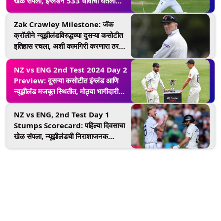
खेळ संपला, इंग्लंडने 533 धावांची घेतली
आघाडी, जेकब बेथेल आणि बेन डकेट यांची
शतके हुकली; येथे स्कोअरकार्ड पहा
Zak Crawley Milestone: जॅक
क्रॉलीने न्यूझीलंडविरुद्धच्या दुसऱ्या कसोटीत
इतिहास रचला, अशी कामगिरी करणारा ठरला
पहिला फलंदाज
NZ vs ENG 2nd Test 2024 Day 2
Preview: दुसऱ्या कसोटीत इंग्लंड आणि
न्यूझीलंड मजबूत स्थितीत, मोठ्या भागीदारीची
गरज आहे, खेळपट्टीचा अहवाल, हवामान
स्थिती, मिनी लढाई, दुस-या दिवसाचा लाईव्ह
NZ vs ENG, 2nd Test Day 1
स्ट्रिमींग घ्या जाणून
Stumps Scorecard: पहिल्या दिवसाचा
खेळ संपला, न्यूझीलंडची निराशाजनक
सुरुवात; अवघ्या 86 धावांत पाच गडी बाद; येथे
पाहा स्कोअरकार्ड