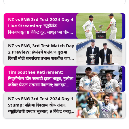
NZ vs ENG 3rd Test 2024 Day 4
Live Streaming: न्यूझीलंड
विजयापासून 8 विकेट दूर, जाणून घ्या चौथ्या
दिवसाचे थेट प्रक्षेपण कधी, कुठे आणि कसे
पहायचे
NZ vs ENG, 3rd Test Match Day
2 Preview: इंग्लंडचे फलंदाज दुसऱ्या
दिवशी मोठी धावसंख्या उभारू शकतील का?
की न्यूझीलंडचे गोलंदाज कहर करणार, दुसऱ्या
दिवशी खेळ सुरू होण्यापूर्वी खेळपट्टीचा
Tim Southee Retirement:
अहवाल, मिनी बॅटल आणि लाइव्ह स्ट्रीमिंग
निवृत्तीनंतर टीम साऊदी झाला भावूक, मुलीला
यासह सर्व तपशील घ्या जाणून
कडेवर घेऊन उतरला मैदानात; शानदार
कारकिर्दीचा शेवट (Watch Video)
NZ vs ENG 3rd Test 2024 Day 1
Stump: पहिल्या दिवसाचा खेळ संपला,
न्यूझीलंडची दमदार सुरुवात, 9 विकेट गमावून
केल्या 315 धावा; येथे पहा स्कोअरकार्ड