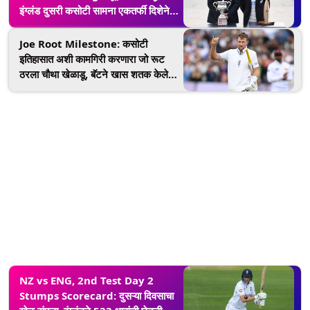
स्कोअरकार्ड
इंग्लंड दुसरी कसोटी सामना एकतर्फी दिशेने,
येथे जाणून घ्या सामन्याच्या तिसऱ्या दिवसाचे
थेट प्रक्षेपण कधी, कुठे आणि कसे पहावे
Joe Root Milestone: कसोटी
इतिहासात अशी कामगिरी करणारा जो रूट
ठरला चौथा खेळाडू, बॅटने खास शतक केले
पूर्ण
NZ vs ENG, 2nd Test Day 2
Stumps Scorecard: दुसऱ्या दिवसाचा