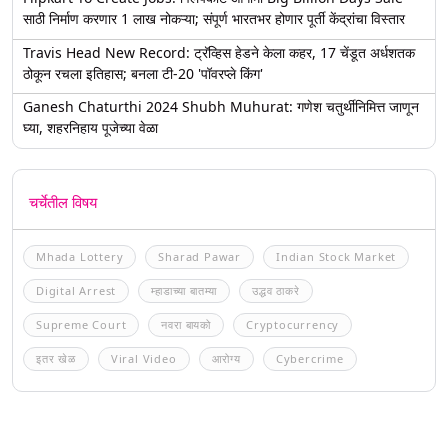
साठी निर्माण करणार 1 लाख नोकऱ्या; संपूर्ण भारतभर होणार पूर्ती केंद्रांचा विस्तार
Travis Head New Record: ट्रॅव्हिस हेडने केला कहर, 17 चेंडूत अर्धशतक
ठोकून रचला इतिहास; बनला टी-20 'पॉवरप्ले किंग'
Ganesh Chaturthi 2024 Shubh Muhurat: गणेश चतुर्थीनिमित्त जाणून
घ्या, शहरनिहाय पूजेच्या वेळा
चर्चेतील विषय
Mhada Lottery
Sharad Pawar
Indian Stock Market
Digital Arrest
म्हाडाच्या बातम्या
उद्धव ठाकरे
Supreme Court
नवरा बायको
Cryptocurrency
इतर खेळ
Viral Video
आरोग्य
Cybercrime