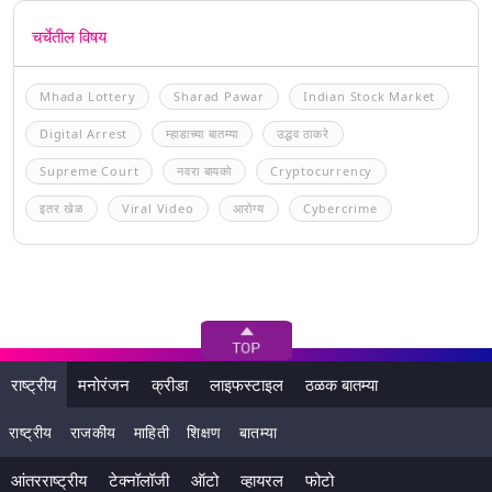
चर्चेतील विषय
Mhada Lottery
Sharad Pawar
Indian Stock Market
Digital Arrest
म्हाडाच्या बातम्या
उद्धव ठाकरे
Supreme Court
नवरा बायको
Cryptocurrency
इतर खेळ
Viral Video
आरोग्य
Cybercrime
राष्ट्रीय
मनोरंजन
क्रीडा
लाइफस्टाइल
ठळक बातम्या
राष्ट्रीय
राजकीय
माहिती
शिक्षण
बातम्या
आंतरराष्ट्रीय
टेक्नॉलॉजी
ऑटो
व्हायरल
फोटो