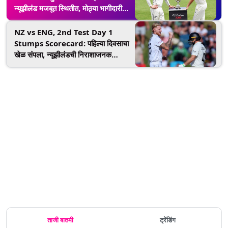
न्यूझीलंड मजबूत स्थितीत, मोठ्या भागीदारीची
गरज आहे, खेळपट्टीचा अहवाल, हवामान
स्थिती, मिनी लढाई, दुस-या दिवसाचा लाईव्ह
NZ vs ENG, 2nd Test Day 1
स्ट्रिमींग घ्या जाणून
Stumps Scorecard: पहिल्या दिवसाचा
खेळ संपला, न्यूझीलंडची निराशाजनक
सुरुवात; अवघ्या 86 धावांत पाच गडी बाद; येथे
पाहा स्कोअरकार्ड
ताजी बातमी
ट्रेंडिंग