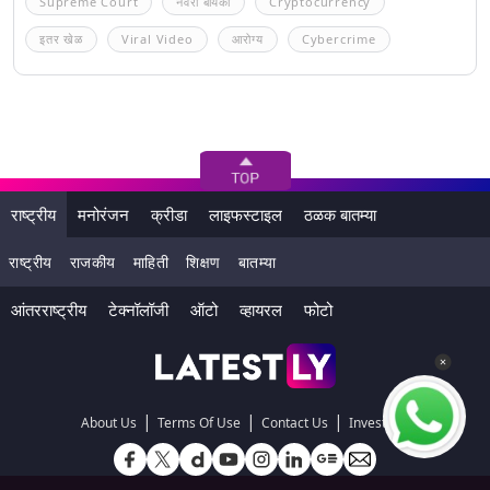
Supreme Court
नवरा बायको
Cryptocurrency
इतर खेळ
Viral Video
आरोग्य
Cybercrime
राष्ट्रीय
मनोरंजन
क्रीडा
लाइफस्टाइल
ठळक बातम्या
राष्ट्रीय
राजकीय
माहिती
शिक्षण
बातम्या
आंतरराष्ट्रीय
टेक्नॉलॉजी
ऑटो
व्हायरल
फोटो
|
|
|
About Us
Terms Of Use
Contact Us
Investors