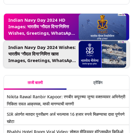
Indian Navy Day 2024 HD
Images: भारतीय 'नौदल दिना'निमित्त
Wishes, Greetings, WhatsApp
Status, Messages शेअर करून व्यक्त
करा नौसेनेबद्दल अभिमान
Indian Navy Day 2024 Wishes:
भारतीय 'नौदल दिना'निमित्त खास
Images, Greetings, WhatsApp
Status, Messages शेअर करून करा
जवानांच्या शौर्याला सलाम
ताजी बातमी
ट्रेंडिंग
Nikita Rawal Ranbir Kapoor: रणबीर कपूरच्या जुन्या वक्तव्यावर अभिनेत्री
निकिता रावल आक्रमक, माफी मागण्याची मागणी
SIR अंतर्गत मतदार पुनरीक्षण अर्ज भरल्यास 16 हजार रुपये मिळण्याचा दावा पूर्णपणे
खोटा
Bhabhi Hotel Room Viral Video: सोशल मीडियावर हॉटेलमधील व्हिडिओ