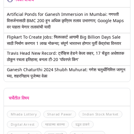
Artificial Ponds for Ganesh Immersion in Mumbai: गणपती
विसर्जनासाठी BMC 200 हून अधिक कृत्रिम तलाव उभारणार; Google Maps
वर पाहता येणार तलावांची यादी
Flipkart To Create Jobs: फ्लिपकार्ट आगामी Big Billion Days Sale
साठी निर्माण करणार 1 लाख नोकऱ्या; संपूर्ण भारतभर होणार पूर्ती केंद्रांचा विस्तार
Travis Head New Record: ट्रॅव्हिस हेडने केला कहर, 17 चेंडूत अर्धशतक
ठोकून रचला इतिहास; बनला टी-20 'पॉवरप्ले किंग'
Ganesh Chaturthi 2024 Shubh Muhurat: गणेश चतुर्थीनिमित्त जाणून
घ्या, शहरनिहाय पूजेच्या वेळा
चर्चेतील विषय
Mhada Lottery
Sharad Pawar
Indian Stock Market
Digital Arrest
म्हाडाच्या बातम्या
उद्धव ठाकरे