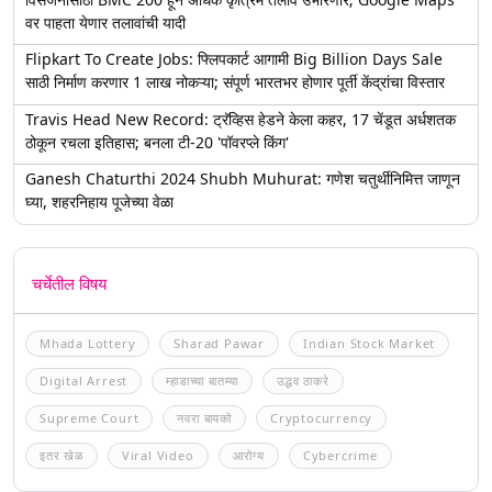
वर पाहता येणार तलावांची यादी
Flipkart To Create Jobs: फ्लिपकार्ट आगामी Big Billion Days Sale
साठी निर्माण करणार 1 लाख नोकऱ्या; संपूर्ण भारतभर होणार पूर्ती केंद्रांचा विस्तार
Travis Head New Record: ट्रॅव्हिस हेडने केला कहर, 17 चेंडूत अर्धशतक
ठोकून रचला इतिहास; बनला टी-20 'पॉवरप्ले किंग'
Ganesh Chaturthi 2024 Shubh Muhurat: गणेश चतुर्थीनिमित्त जाणून
घ्या, शहरनिहाय पूजेच्या वेळा
चर्चेतील विषय
Mhada Lottery
Sharad Pawar
Indian Stock Market
Digital Arrest
म्हाडाच्या बातम्या
उद्धव ठाकरे
Supreme Court
नवरा बायको
Cryptocurrency
इतर खेळ
Viral Video
आरोग्य
Cybercrime