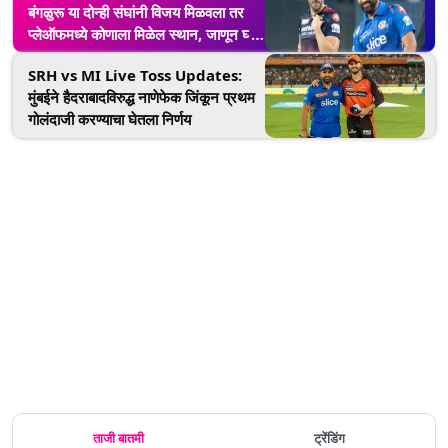
बंगळुरू या दोन्ही संघांनी विजय मिळवला तर
प्लेऑफमध्ये कोणाला मिळेल स्थान, जाणून घ्या
संपूर्ण समीकरण
SRH vs MI Live Toss Updates:
मुंबईने हैदराबादविरुद्ध नाणेफेक जिंकून प्रथम
गोलंदाजी करण्याचा घेतला निर्णय
ताजी बातमी
ट्रेंडिंग