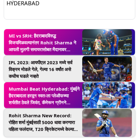
HYDERABAD
MI vs SRH: हैदराबादविरुद्ध
विजयमिळवल्यानंतर Rohit Sharma ने
आपली मुलगी समायरासोबत मैदानावर
अनुभवला एक मनमोहक क्षण (See Pic)
IPL 2023: आयपीएल 2023 मध्ये सर्व
विक्रम मोडले गेले, गेल्या 16 वर्षांत असे
कधीच घडले नव्हते
Mumbai Beat Hyderabad: मुंबईने
हैदराबादला हरवून स्वतःला प्लेऑफच्या
शर्यतीत ठेवले जिवंत, कॅमेरून ग्रीनने
झळकावले शतक
Rohit Sharma New Record:
रोहित शर्मा मुंबईसाठी 5000 धावा करणारा
पहिला फलंदाज, T20 क्रिकेटमध्ये केल्या
11,000 धावा पूर्ण