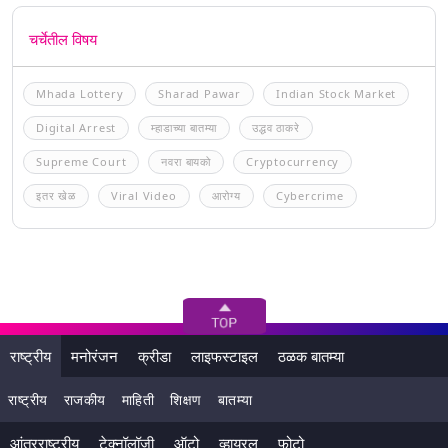
चर्चेतील विषय
Mhada Lottery
Sharad Pawar
Indian Stock Market
Digital Arrest
म्हाडाच्या बातम्या
उद्धव ठाकरे
Supreme Court
नवरा बायको
Cryptocurrency
इतर खेळ
Viral Video
आरोग्य
Cybercrime
राष्ट्रीय
मनोरंजन
क्रीडा
लाइफस्टाइल
ठळक बातम्या
राष्ट्रीय
राजकीय
माहिती
शिक्षण
बातम्या
आंतरराष्ट्रीय
टेक्नॉलॉजी
ऑटो
व्हायरल
फोटो