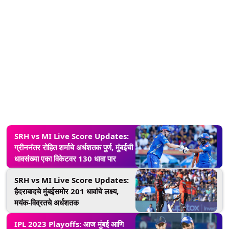
SRH vs MI Live Score Updates:
ग्रीननंतर रोहित शर्माचे अर्धशतक पुर्ण, मुंबईची
धावसंख्या एका विकेटवर 130 धावा पार
SRH vs MI Live Score Updates:
हैदराबादचे मुंबईसमोर 201 धावांचे लक्ष्य,
मयंक-विव्रतचे अर्धशतक
IPL 2023 Playoffs: आज मुंबई आणि