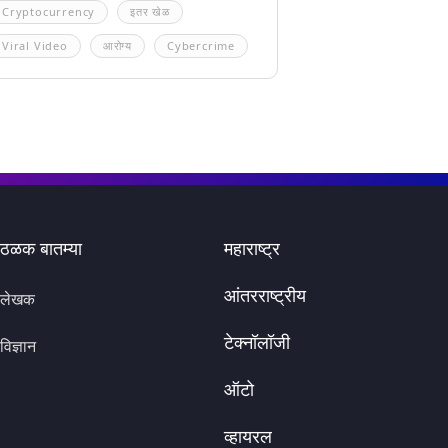
Cryptocurrency
इतर खेळ
Viral Video
आरोग्य
Cybercrime
ठळक बातम्या
महाराष्ट्र
आंतरराष्ट्रीय
लेखक
टेक्नॉलॉजी
विज्ञान
ऑटो
व्हायरल