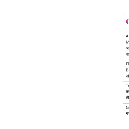
A
M
अ
पा
F
B
नो
T
क
टी
G
गण