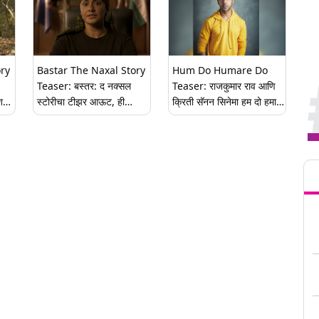
ory
Bastar The Naxal Story
Hum Do Humare Do
Teaser: बस्तर: द नक्सल
Teaser: राजकुमार राव आणि
मोशनल
स्टोरीचा टीझर आऊट, ही
क्रिती सॅनन सिनेमा हम दो हमारे
अभिनेत्री मुख्य भुमिकेत
दो चा टीझर रिलीज, डिस्ने प्लस
हॉटस्टारवर येणार पाहता, पाहा
व्हिडीओ
Tren