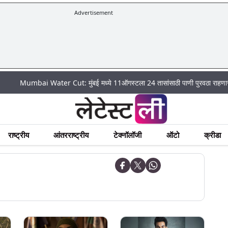
Advertisement
mbai Water Cut: मुंबई मध्ये 11ऑगस्टला 24 तासांसाठी पाणी पुरवठा राहणार बंद; पहा कु
राष्ट्रीय
आंतरराष्ट्रीय
टेक्नॉलॉजी
ऑटो
क्रीडा