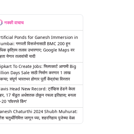
नक्की वाचाच
rtificial Ponds for Ganesh Immersion in
umbai: गणपती विसर्जनासाठी BMC 200 हून
धिक कृत्रिम तलाव उभारणार; Google Maps वर
हता येणार तलावांची यादी
lipkart To Create Jobs: फ्लिपकार्ट आगामी Big
illion Days Sale साठी निर्माण करणार 1 लाख
कऱ्या; संपूर्ण भारतभर होणार पूर्ती केंद्रांचा विस्तार
ravis Head New Record: ट्रॅव्हिस हेडने केला
हर, 17 चेंडूत अर्धशतक ठोकून रचला इतिहास; बनला
-20 'पॉवरप्ले किंग'
anesh Chaturthi 2024 Shubh Muhurat:
ेश चतुर्थीनिमित्त जाणून घ्या, शहरनिहाय पूजेच्या वेळा