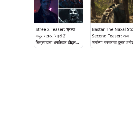
Stree 2 Teaser: श्रध्दा
Bastar The Naxal St
कपूर स्टारर 'स्त्री 2'
Second Teaser: अदा
चित्रपटाचा धमाकेदार टीझर
शर्माच्या ‘बस्तर’चा दूसरा इ
रिलीज, प्रेक्षकांची उत्कंठा शिगेला
टीझर प्रदर्शित