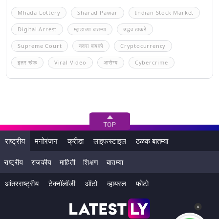
Mhada Lottery
Sharad Pawar
Indian Stock Market
Digital Arrest
म्हाडाच्या बातम्या
उद्धव ठाकरे
Supreme Court
नवरा बायको
Cryptocurrency
इतर खेळ
Viral Video
आरोग्य
Cybercrime
राष्ट्रीय
मनोरंजन
क्रीडा
लाइफस्टाइल
ठळक बातम्या
राष्ट्रीय
राजकीय
माहिती
शिक्षण
बातम्या
आंतरराष्ट्रीय
टेक्नॉलॉजी
ऑटो
व्हायरल
फोटो