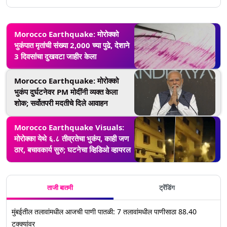
Morocco Earthquake: मोरोक्को
भुकंपात मृतांची संख्या 2,000 च्या पुढे, देशाने
3 दिवसांचा दुखवटा जाहीर केला
Morocco Earthquake: मोरोक्को
भुकंप दुर्घटनेवर PM मोदींनी व्यक्त केला
शोक; सर्वोतपरी मदतीचे दिले आवाहन
Morocco Earthquake Visuals:
मोरोक्का येथे ६.८ तीव्रतेचा भुकंप, काही जण
ठार, बचावकार्य सुरु; घटनेचा व्हिडिओ व्हायरल
ताजी बातमी
ट्रेंडिंग
मुंबईतील तलावांमधील आजची पाणी पातळी: 7 तलावांमधील पाणीसाठा 88.40
टक्क्यांवर