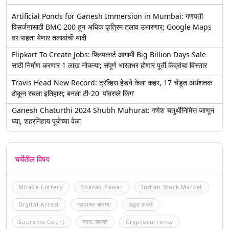
Artificial Ponds for Ganesh Immersion in Mumbai: गणपती
विसर्जनासाठी BMC 200 हून अधिक कृत्रिम तलाव उभारणार; Google Maps
वर पाहता येणार तलावांची यादी
Flipkart To Create Jobs: फ्लिपकार्ट आगामी Big Billion Days Sale
साठी निर्माण करणार 1 लाख नोकऱ्या; संपूर्ण भारतभर होणार पूर्ती केंद्रांचा विस्तार
Travis Head New Record: ट्रॅव्हिस हेडने केला कहर, 17 चेंडूत अर्धशतक
ठोकून रचला इतिहास; बनला टी-20 'पॉवरप्ले किंग'
Ganesh Chaturthi 2024 Shubh Muhurat: गणेश चतुर्थीनिमित्त जाणून
घ्या, शहरनिहाय पूजेच्या वेळा
चर्चेतील विषय
Mhada Lottery
Sharad Pawar
Indian Stock Market
Digital Arrest
म्हाडाच्या बातम्या
उद्धव ठाकरे
Supreme Court
नवरा बायको
Cryptocurrency