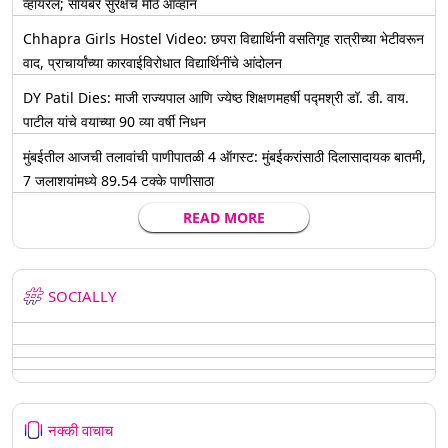
व्हायरल; सायबर सुरक्षेचे मोठे आव्हान
Chhapra Girls Hostel Video: छपरा विद्यार्थिनी वसतिगृह रात्रीच्या भेटीवरून
वाद, प्राचार्यांच्या कारवाईविरोधात विद्यार्थिनींचे आंदोलन
DY Patil Dies: माजी राज्यपाल आणि ज्येष्ठ शिक्षणमहर्षी पद्मश्री डॉ. डी. वाय.
पाटील यांचे वयाच्या 90 व्या वर्षी निधन
मुंबईतील आजची तलावांची पाणीपातळी 4 ऑगस्ट: मुंबईकरांसाठी दिलासादायक बातमी,
7 जलाशयांमध्ये 89.54 टक्के पाणीसाठा
READ MORE
SOCIALLY
नक्की वाचाच