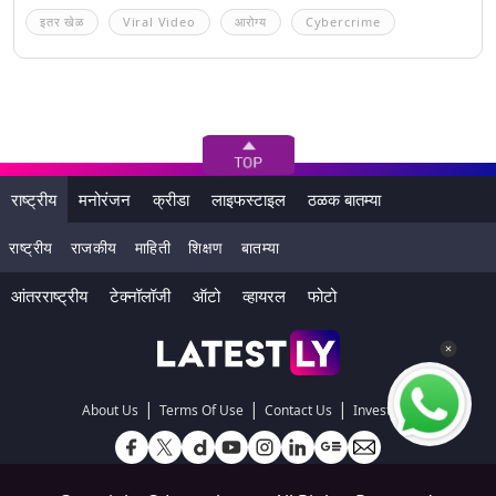
इतर खेळ
Viral Video
आरोग्य
Cybercrime
राष्ट्रीय
मनोरंजन
क्रीडा
लाइफस्टाइल
ठळक बातम्या
राष्ट्रीय
राजकीय
माहिती
शिक्षण
बातम्या
आंतरराष्ट्रीय
टेक्नॉलॉजी
ऑटो
व्हायरल
फोटो
|
|
|
About Us
Terms Of Use
Contact Us
Investors