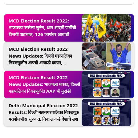
MCD Election Result 2022:
भाजपच्या सत्तेला सुरुंग, आम आदमी पार्टीची
विजयी वाटचाल, 126 जागांवर आघाडी
MCD Election Result 2022
News Updates: दिल्ली महापालिका
निवडणुकीत आपची आघाडी कायम,
भाजपासमोर आव्हान
MCD Election Result 2022
News Updates: भाजपला धक्का, दिल्ली
महापालिका निवडणुकीत AAP ची मुसंडी
Delhi Municipal Election 2022
Results: दिल्ली महानगरपालिका निवडणूक
मतमोजणीस सुरुवात, निकालाकडे देशाचे लक्ष