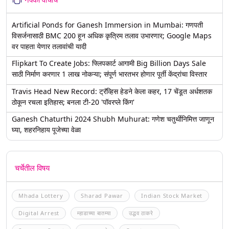
Artificial Ponds for Ganesh Immersion in Mumbai: गणपती
विसर्जनासाठी BMC 200 हून अधिक कृत्रिम तलाव उभारणार; Google Maps
वर पाहता येणार तलावांची यादी
Flipkart To Create Jobs: फ्लिपकार्ट आगामी Big Billion Days Sale
साठी निर्माण करणार 1 लाख नोकऱ्या; संपूर्ण भारतभर होणार पूर्ती केंद्रांचा विस्तार
Travis Head New Record: ट्रॅव्हिस हेडने केला कहर, 17 चेंडूत अर्धशतक
ठोकून रचला इतिहास; बनला टी-20 'पॉवरप्ले किंग'
Ganesh Chaturthi 2024 Shubh Muhurat: गणेश चतुर्थीनिमित्त जाणून
घ्या, शहरनिहाय पूजेच्या वेळा
चर्चेतील विषय
Mhada Lottery
Sharad Pawar
Indian Stock Market
Digital Arrest
म्हाडाच्या बातम्या
उद्धव ठाकरे