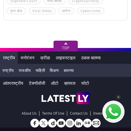
Supreme Court
नवरा बायको
Cryptocurrency
इतर खेळ
Viral Video
आरोग्य
Cybercrime
राष्ट्रीय
मनोरंजन
क्रीडा
लाइफस्टाइल
ठळक बातम्या
राष्ट्रीय
राजकीय
माहिती
शिक्षण
बातम्या
आंतरराष्ट्रीय
टेक्नॉलॉजी
ऑटो
व्हायरल
फोटो
|
|
|
About Us
Terms Of Use
Contact Us
Investors