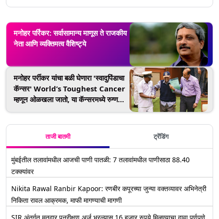
मनोहर पर्रिकर: सर्वासामान्य माणूस ते राजकीय
नेता आणि व्यक्तिमत्व वैशिष्ट्ये
मनोहर पर्रीकर यांचा बळी घेणारा 'स्वादुपिंडाचा
कॅन्सर' World’s Toughest Cancer
म्हणून ओळखला जातो, या कॅन्सरमध्ये रुग्ण
बचावण्याची शक्यता अत्यल्प का असते?
ताजी बातमी
ट्रेंडिंग
मुंबईतील तलावांमधील आजची पाणी पातळी: 7 तलावांमधील पाणीसाठा 88.40
टक्क्यांवर
Nikita Rawal Ranbir Kapoor: रणबीर कपूरच्या जुन्या वक्तव्यावर अभिनेत्री
निकिता रावल आक्रमक, माफी मागण्याची मागणी
SIR अंतर्गत मतदार पुनरीक्षण अर्ज भरल्यास 16 हजार रुपये मिळण्याचा दावा पूर्णपणे