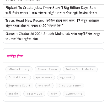
Flipkart To Create Jobs: फ्लिपकार्ट आगामी Big Billion Days Sale
साठी निर्माण करणार 1 लाख नोकऱ्या; संपूर्ण भारतभर होणार पूर्ती केंद्रांचा विस्तार
Travis Head New Record: ट्रॅव्हिस हेडने केला कहर, 17 चेंडूत अर्धशतक
ठोकून रचला इतिहास; बनला टी-20 'पॉवरप्ले किंग'
Ganesh Chaturthi 2024 Shubh Muhurat: गणेश चतुर्थीनिमित्त जाणून
घ्या, शहरनिहाय पूजेच्या वेळा
चर्चेतील विषय
Mhada Lottery
Sharad Pawar
Indian Stock Market
Digital Arrest
म्हाडाच्या बातम्या
उद्धव ठाकरे
Supreme Court
नवरा बायको
Cryptocurrency
इतर खेळ
Viral Video
आरोग्य
Cybercrime