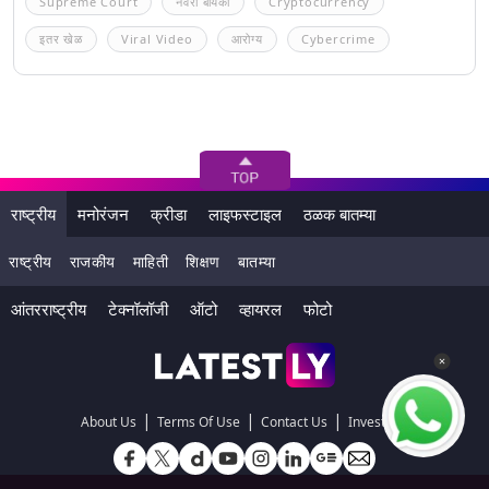
Supreme Court
नवरा बायको
Cryptocurrency
इतर खेळ
Viral Video
आरोग्य
Cybercrime
राष्ट्रीय
मनोरंजन
क्रीडा
लाइफस्टाइल
ठळक बातम्या
राष्ट्रीय
राजकीय
माहिती
शिक्षण
बातम्या
आंतरराष्ट्रीय
टेक्नॉलॉजी
ऑटो
व्हायरल
फोटो
|
|
|
About Us
Terms Of Use
Contact Us
Investors