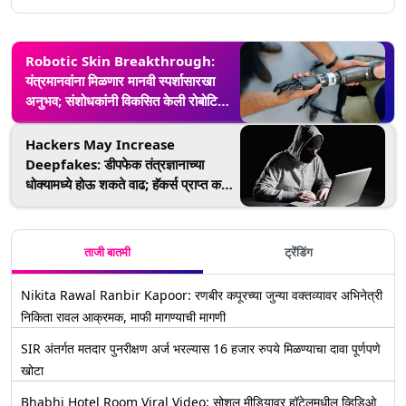
Robotic Skin Breakthrough:
यंत्रमानवांना मिळणार मानवी स्पर्शासारखा
अनुभव; संशोधकांनी विकसित केली रोबोटिक
स्किन
Hackers May Increase
Deepfakes: डीपफेक तंत्रज्ञानाच्या
धोक्यामध्ये होऊ शकते वाढ; हॅकर्स प्राप्त करत
आहेत Artificial Intelligence,
Machine Learning चे ज्ञान
ताजी बातमी
ट्रेंडिंग
Nikita Rawal Ranbir Kapoor: रणबीर कपूरच्या जुन्या वक्तव्यावर अभिनेत्री
निकिता रावल आक्रमक, माफी मागण्याची मागणी
SIR अंतर्गत मतदार पुनरीक्षण अर्ज भरल्यास 16 हजार रुपये मिळण्याचा दावा पूर्णपणे
खोटा
Bhabhi Hotel Room Viral Video: सोशल मीडियावर हॉटेलमधील व्हिडिओ