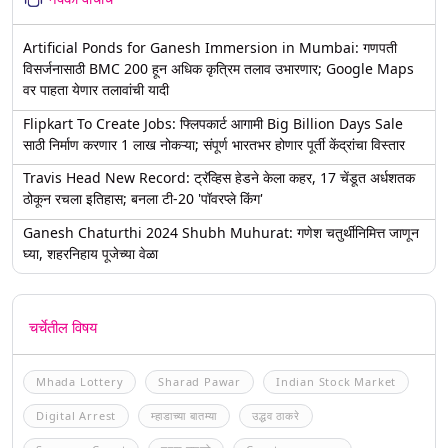
Artificial Ponds for Ganesh Immersion in Mumbai: गणपती
विसर्जनासाठी BMC 200 हून अधिक कृत्रिम तलाव उभारणार; Google Maps
वर पाहता येणार तलावांची यादी
Flipkart To Create Jobs: फ्लिपकार्ट आगामी Big Billion Days Sale
साठी निर्माण करणार 1 लाख नोकऱ्या; संपूर्ण भारतभर होणार पूर्ती केंद्रांचा विस्तार
Travis Head New Record: ट्रॅव्हिस हेडने केला कहर, 17 चेंडूत अर्धशतक
ठोकून रचला इतिहास; बनला टी-20 'पॉवरप्ले किंग'
Ganesh Chaturthi 2024 Shubh Muhurat: गणेश चतुर्थीनिमित्त जाणून
घ्या, शहरनिहाय पूजेच्या वेळा
चर्चेतील विषय
Mhada Lottery
Sharad Pawar
Indian Stock Market
Digital Arrest
म्हाडाच्या बातम्या
उद्धव ठाकरे