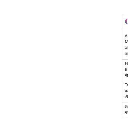
A
M
अ
पा
F
B
नो
T
क
टी
G
गण