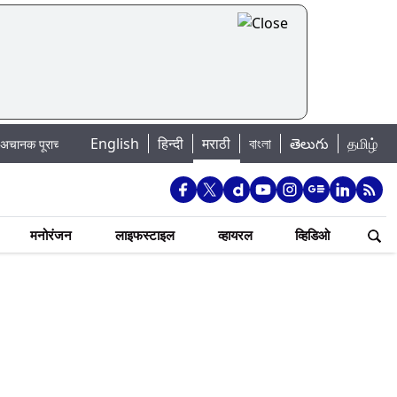
English
हिन्दी
मराठी
বাংলা
తెలుగు
தமிழ்
ाचा धोका: खडकवासला धरणातून मुठानदी पात्रात विसर्ग सुरु; नागरिकांना नदीपात्रात न उतर
मनोरंजन
लाइफस्टाइल
व्हायरल
व्हिडिओ