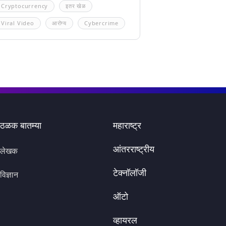
Cryptocurrency
इतर खेळ
Viral Video
आरोग्य
Cybercrime
ठळक बातम्या
महाराष्ट्र
आंतरराष्ट्रीय
लेखक
टेक्नॉलॉजी
विज्ञान
ऑटो
व्हायरल