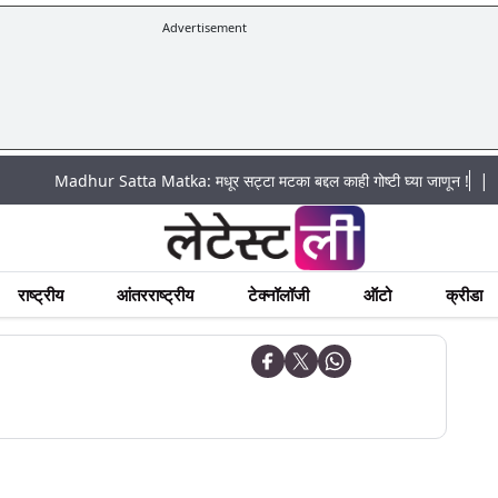
Advertisement
|
Madhur Satta Matka: मधूर सट्टा मटका बद्दल काही गोष्टी घ्या जाणून !
अचानक पूर
राष्ट्रीय
आंतरराष्ट्रीय
टेक्नॉलॉजी
ऑटो
क्रीडा