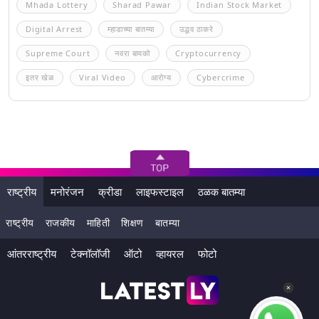
Mhada Lottery
Sharad Pawar
Indian Stock Market
Digital Arrest
म्हाडाच्या बातम्या
उद्धव ठाकरे
Supreme Court
नवरा बायको
Cryptocurrency
इतर खेळ
Viral Video
आरोग्य
Cybercrime
राष्ट्रीय
मनोरंजन
क्रीडा
लाइफस्टाइल
ठळक बातम्या
राष्ट्रीय
राजकीय
माहिती
शिक्षण
बातम्या
आंतरराष्ट्रीय
टेक्नॉलॉजी
ऑटो
व्हायरल
फोटो