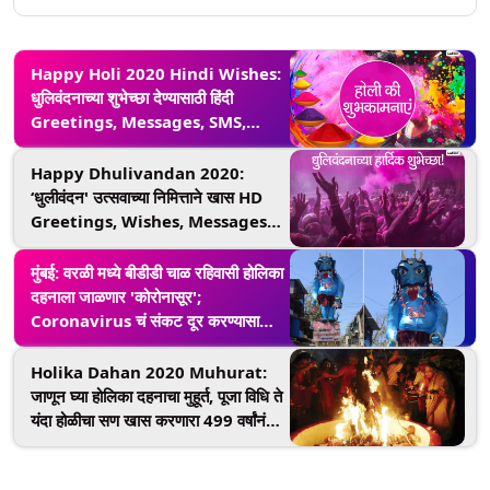
Happy Holi 2020 Hindi Wishes:
धुलिवंदनाच्या शुभेच्छा देण्यासाठी हिंदी
Greetings, Messages, SMS,
Wallpapers, Images,
Facebook, Whatsapp Status च्या
Happy Dhulivandan 2020:
माध्यमातून शेअर कराचा रंगीबेरंगी होळीचा सण
‘धुलीवंदन' उत्सवाच्या निमित्ताने खास HD
Greetings, Wishes, Messages,
Whatsapp Status, Images च्या
माध्यमातून शुभेच्छा देऊन साजरी करा धुळवड
मुंबई: वरळी मध्ये बीडीडी चाळ रहिवासी होलिका
दहनाला जाळणार 'कोरोनासूर';
Coronavirus चं संकट दूर करण्यासाठी
खास प्रार्थना
Holika Dahan 2020 Muhurat:
जाणून घ्या होलिका दहनाचा मुहूर्त, पूजा विधि ते
यंदा होळीचा सण खास करणारा 499 वर्षांनंतर
जुळून आलेला दुर्लभ योग!