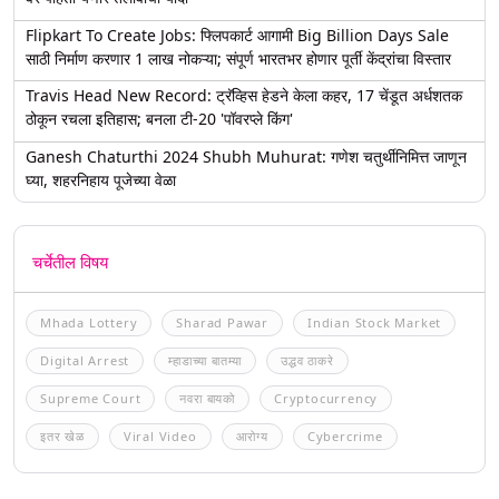
Flipkart To Create Jobs: फ्लिपकार्ट आगामी Big Billion Days Sale
साठी निर्माण करणार 1 लाख नोकऱ्या; संपूर्ण भारतभर होणार पूर्ती केंद्रांचा विस्तार
Travis Head New Record: ट्रॅव्हिस हेडने केला कहर, 17 चेंडूत अर्धशतक
ठोकून रचला इतिहास; बनला टी-20 'पॉवरप्ले किंग'
Ganesh Chaturthi 2024 Shubh Muhurat: गणेश चतुर्थीनिमित्त जाणून
घ्या, शहरनिहाय पूजेच्या वेळा
चर्चेतील विषय
Mhada Lottery
Sharad Pawar
Indian Stock Market
Digital Arrest
म्हाडाच्या बातम्या
उद्धव ठाकरे
Supreme Court
नवरा बायको
Cryptocurrency
इतर खेळ
Viral Video
आरोग्य
Cybercrime